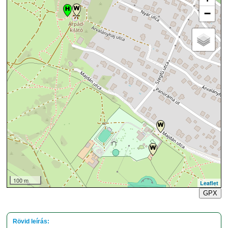
−
100 m
Leaflet
GPX