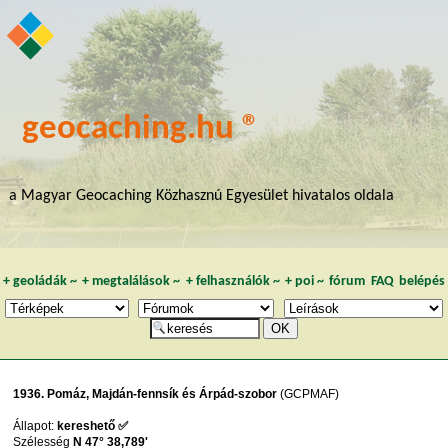
geocaching.hu ®
a Magyar Geocaching Közhasznú Egyesület hivatalos oldala
+
geoládák
~
+
megtalálások
~
+
felhasználók
~
+
poi
~
fórum
FAQ
belépés
1936. Pomáz, Majdán-fennsík és Árpád-szobor
(GCPMAF)
Állapot:
kereshető ✅
Szélesség
N 47° 38,789'