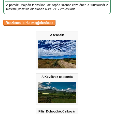
A pomázi Majdán-fennsíkon, az Árpád szobor közelében a turistaúttól 2
méterre, kőszikla oldalában a 4x12x12 cm-es láda.
A fennsík
A Kevélyek csoportja
Pilis, Dobogókő, Csikóvár