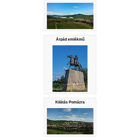
Árpád emlékmű
Kilátás Pomázra