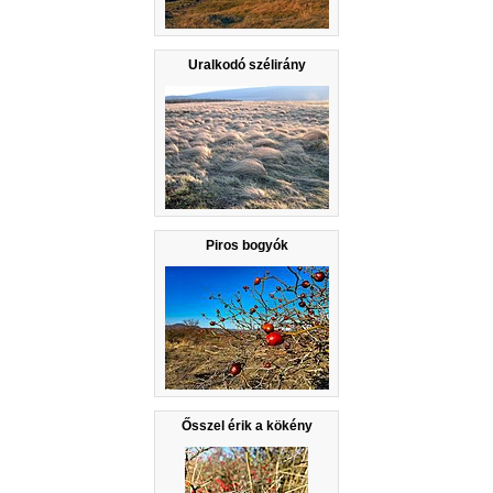
Uralkodó szélirány
Piros bogyók
Ősszel érik a kökény