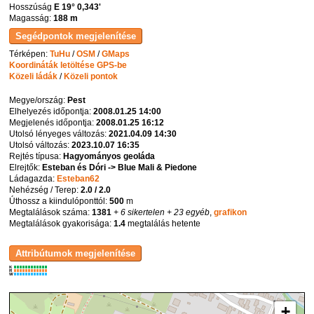
Hosszúság
E 19° 0,343'
Magasság:
188 m
Térképen:
TuHu
/
OSM
/
GMaps
Koordináták letöltése GPS-be
Közeli ládák
/
Közeli pontok
Megye/ország:
Pest
Elhelyezés időpontja:
2008.01.25 14:00
Megjelenés időpontja:
2008.01.25 16:12
Utolsó lényeges változás:
2021.04.09 14:30
Utolsó változás:
2023.10.07 16:35
Rejtés típusa:
Hagyományos geoláda
Elrejtők:
Esteban és Dóri -> Blue Mali & Piedone
Ládagazda:
Esteban62
Nehézség / Terep:
2.0 / 2.0
Úthossz a kiindulóponttól:
500
m
Megtalálások száma:
1381
+ 6 sikertelen
+ 23 egyéb
,
grafikon
Megtalálások gyakorisága:
1.4
megtalálás hetente
K
R
W
+