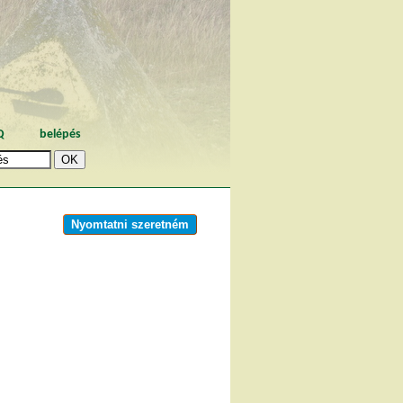
Q
belépés
Nyomtatni szeretném