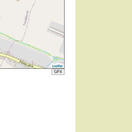
Leaflet
GPX