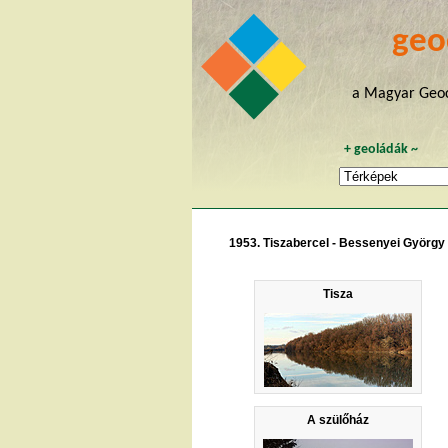
geo
a Magyar Geoc
+
geoládák
~
1953. Tiszabercel - Bessenyei György
Tisza
A szülőház