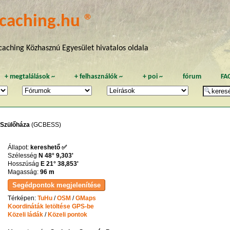
caching.hu ®
aching Közhasznú Egyesület hivatalos oldala
+
megtalálások
~
+
felhasználók
~
+
poi
~
fórum
FA
 Szülőháza
(GCBESS)
Állapot:
kereshető ✅
Szélesség
N 48° 9,303'
Hosszúság
E 21° 38,853'
Magasság:
96 m
Térképen:
TuHu
/
OSM
/
GMaps
Koordináták letöltése GPS-be
Közeli ládák
/
Közeli pontok