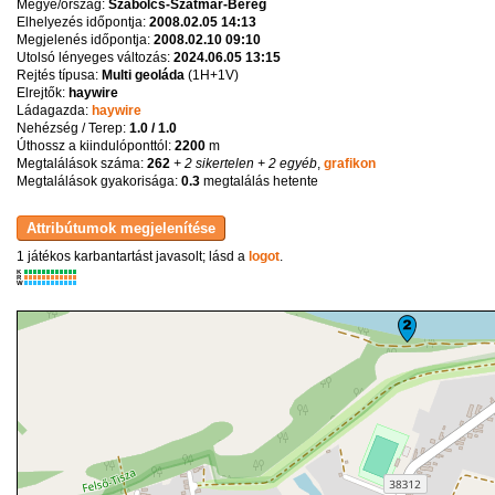
Megye/ország:
Szabolcs-Szatmár-Bereg
Elhelyezés időpontja:
2008.02.05 14:13
Megjelenés időpontja:
2008.02.10 09:10
Utolsó lényeges változás:
2024.06.05 13:15
Rejtés típusa:
Multi geoláda
(
1H+1V
)
Elrejtők:
haywire
Ládagazda:
haywire
Nehézség / Terep:
1.0 / 1.0
Úthossz a kiindulóponttól:
2200
m
Megtalálások száma:
262
+ 2 sikertelen
+ 2 egyéb
,
grafikon
Megtalálások gyakorisága:
0.3
megtalálás hetente
1 játékos karbantartást javasolt; lásd a
logot
.
K
R
W