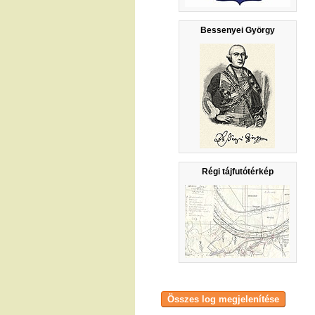
Bessenyei György
Régi tájfutótérkép