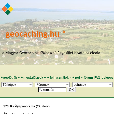
geocaching.hu ®
a Magyar Geocaching Közhasznú Egyesület hivatalos oldala
+
geoládák
~
+
megtalálások
~
+
felhasználók
~
+
poi
~
fórum
FAQ
belépés
173. Királyi panoráma
(GCNkov)