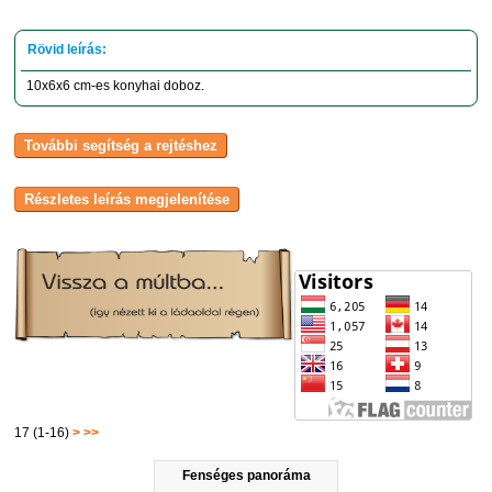
10x6x6 cm-es konyhai doboz.
17 (1-16)
>
>>
Fenséges panoráma