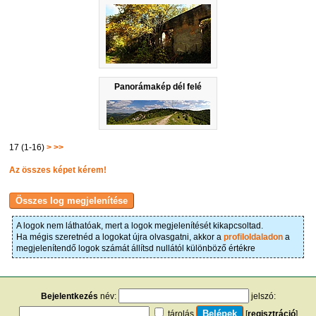
Panorámakép dél felé
17 (1-16)
>
>>
Az összes képet kérem!
A logok nem láthatóak, mert a logok megjelenítését kikapcsoltad.
Ha mégis szeretnéd a logokat újra olvasgatni, akkor a
profiloldaladon
a
megjelenítendő logok számát állítsd nullától különböző értékre
Bejelentkezés
név:
jelszó:
tárolás
[
regisztráció
]