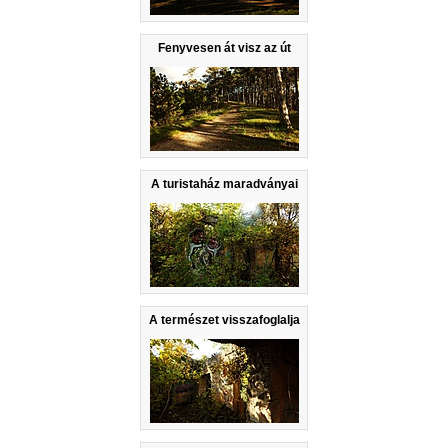
Fenyvesen át visz az út
A turistaház maradványai
A természet visszafoglalja