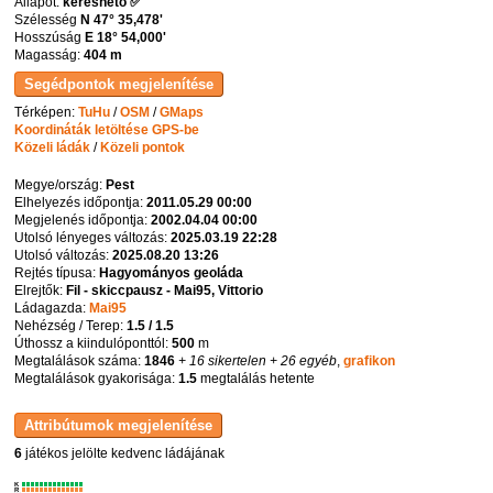
Állapot:
kereshető ✅
Szélesség
N 47° 35,478'
Hosszúság
E 18° 54,000'
Magasság:
404 m
Térképen:
TuHu
/
OSM
/
GMaps
Koordináták letöltése GPS-be
Közeli ládák
/
Közeli pontok
Megye/ország:
Pest
Elhelyezés időpontja:
2011.05.29 00:00
Megjelenés időpontja:
2002.04.04 00:00
Utolsó lényeges változás:
2025.03.19 22:28
Utolsó változás:
2025.08.20 13:26
Rejtés típusa:
Hagyományos geoláda
Elrejtők:
Fil - skiccpausz - Mai95, Vittorio
Ládagazda:
Mai95
Nehézség / Terep:
1.5 / 1.5
Úthossz a kiindulóponttól:
500
m
Megtalálások száma:
1846
+ 16 sikertelen
+ 26 egyéb
,
grafikon
Megtalálások gyakorisága:
1.5
megtalálás hetente
6
játékos jelölte kedvenc ládájának
K
R