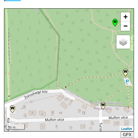
W
+
−
50 m
Leaflet
GPX