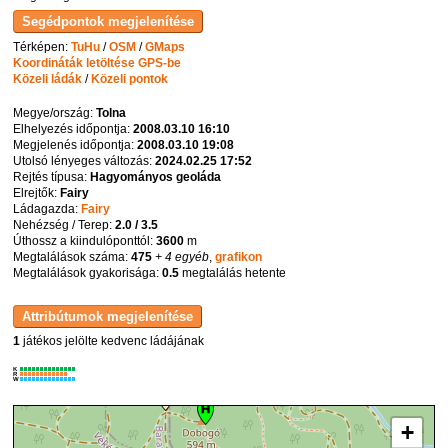
Térképen:
TuHu
/
OSM
/
GMaps
Koordináták letöltése GPS-be
Közeli ládák
/
Közeli pontok
Megye/ország:
Tolna
Elhelyezés időpontja:
2008.03.10 16:10
Megjelenés időpontja:
2008.03.10 19:08
Utolsó lényeges változás:
2024.02.25 17:52
Rejtés típusa:
Hagyományos geoláda
Elrejtők:
Fairy
Ládagazda:
Fairy
Nehézség / Terep:
2.0 / 3.5
Úthossz a kiindulóponttól:
3600
m
Megtalálások száma:
475
+ 4 egyéb
,
grafikon
Megtalálások gyakorisága:
0.5
megtalálás hetente
1
játékos jelölte kedvenc ládájának
K
R
W
+