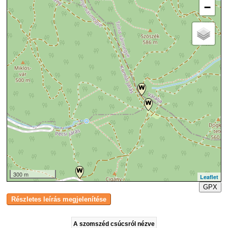
−
300 m
Leaflet
GPX
A szomszéd csúcsról nézve