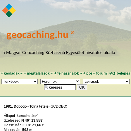
geocaching.hu ®
a Magyar Geocaching Közhasznú Egyesület hivatalos oldala
+
geoládák
~
+
megtalálások
~
+
felhasználók
~
+
poi
~
fórum
FAQ
belépés
1981. Dobogó - Tolna teteje
(GCDOBO)
Állapot:
kereshető ✅
Szélesség
N 46° 13,558'
Hosszúság
E 18° 21,663'
Magasság:
593 m