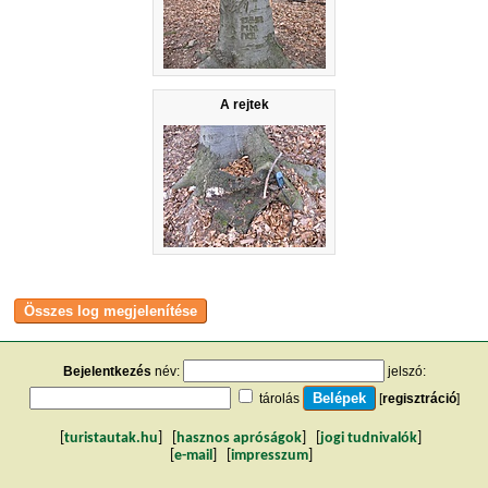
A rejtek
Bejelentkezés
név:
jelszó:
tárolás
[
regisztráció
]
[
turistautak.hu
] [
hasznos apróságok
] [
jogi tudnivalók
]
[
e-mail
] [
impresszum
]