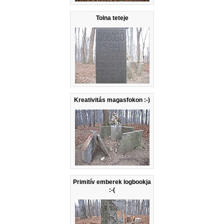
Tolna teteje
Kreativitás magasfokon :-)
Primitív emberek logbookja
:-(