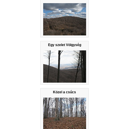
Egy szelet Völgység
Közel a csúcs