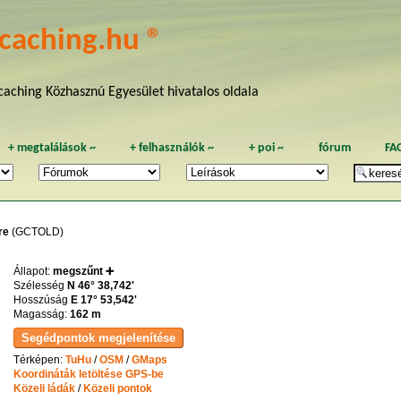
caching.hu ®
aching Közhasznú Egyesület hivatalos oldala
+
megtalálások
~
+
felhasználók
~
+
poi
~
fórum
FA
re
(GCTOLD)
Állapot:
megszűnt ➕
Szélesség
N 46° 38,742'
Hosszúság
E 17° 53,542'
Magasság:
162 m
Térképen:
TuHu
/
OSM
/
GMaps
Koordináták letöltése GPS-be
Közeli ládák
/
Közeli pontok