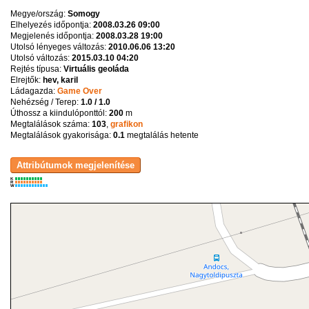
Megye/ország:
Somogy
Elhelyezés időpontja:
2008.03.26 09:00
Megjelenés időpontja:
2008.03.28 19:00
Utolsó lényeges változás:
2010.06.06 13:20
Utolsó változás:
2015.03.10 04:20
Rejtés típusa:
Virtuális geoláda
Elrejtők:
hev, karil
Ládagazda:
Game Over
Nehézség / Terep:
1.0 / 1.0
Úthossz a kiindulóponttól:
200
m
Megtalálások száma:
103
,
grafikon
Megtalálások gyakorisága:
0.1
megtalálás hetente
K
R
W