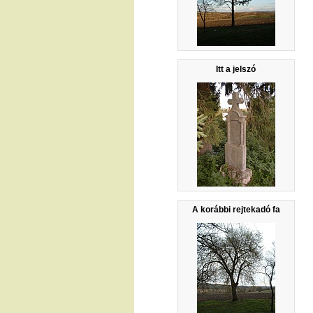
Itt a jelszó
A korábbi rejtekadó fa