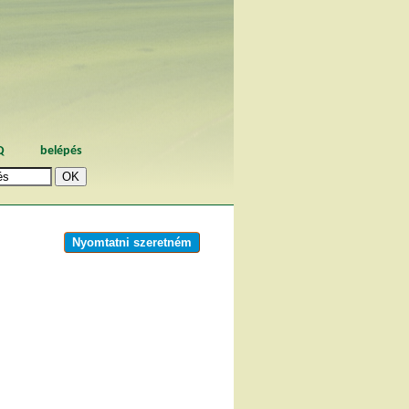
Q
belépés
Nyomtatni szeretném