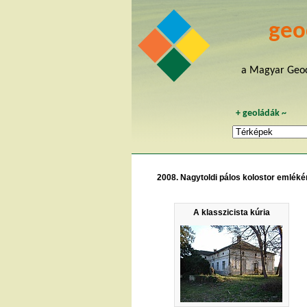
geo
a Magyar Geoc
+
geoládák
~
2008. Nagytoldi pálos kolostor emléké
A klasszicista kúria