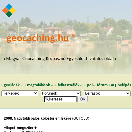
geocaching.hu ®
a Magyar Geocaching Közhasznú Egyesület hivatalos oldala
+
geoládák
~
+
megtalálások
~
+
felhasználók
~
+
poi
~
fórum
FAQ
belépés
2008. Nagytoldi pálos kolostor emlékére
(GCTOLD)
Állapot:
megszűnt ➕