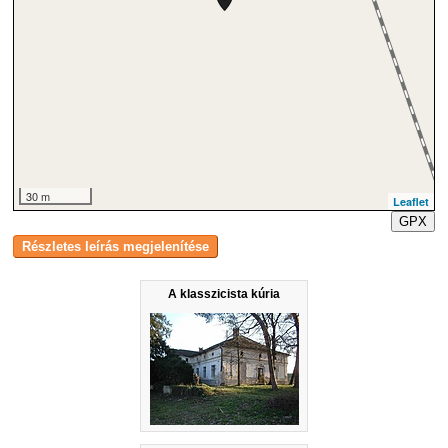
30 m
Leaflet
GPX
A klasszicista kúria