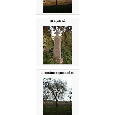
Itt a jelszó
A korábbi rejtekadó fa