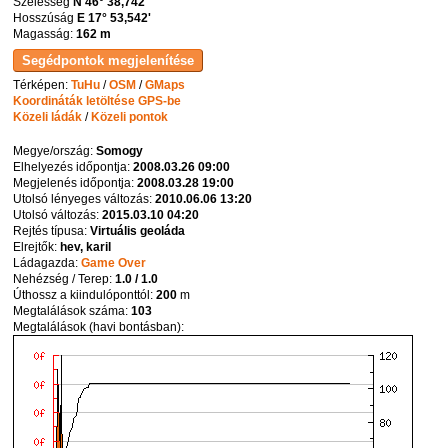
Szélesség
N 46° 38,742'
Hosszúság
E 17° 53,542'
Magasság:
162 m
Térképen:
TuHu
/
OSM
/
GMaps
Koordináták letöltése GPS-be
Közeli ládák
/
Közeli pontok
Megye/ország:
Somogy
Elhelyezés időpontja:
2008.03.26 09:00
Megjelenés időpontja:
2008.03.28 19:00
Utolsó lényeges változás:
2010.06.06 13:20
Utolsó változás:
2015.03.10 04:20
Rejtés típusa:
Virtuális geoláda
Elrejtők:
hev, karil
Ládagazda:
Game Over
Nehézség / Terep:
1.0 / 1.0
Úthossz a kiindulóponttól:
200
m
Megtalálások száma:
103
Megtalálások (havi bontásban):