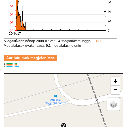
A legaktívabb hónap 2008-07 volt 14 'Megtaláltam' loggal,
OFF
Megtalálások gyakorisága:
0.1
megtalálás hetente
K
R
W
+
−