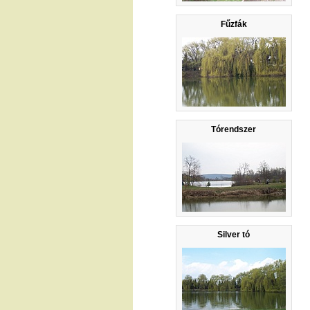
Fűzfák
Tórendszer
Silver tó