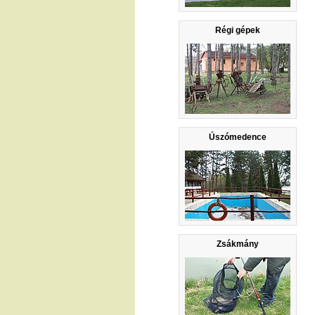
Régi gépek
Úszómedence
Zsákmány