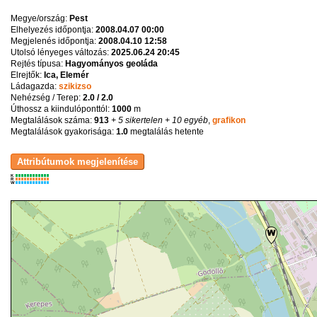
Megye/ország:
Pest
Elhelyezés időpontja:
2008.04.07 00:00
Megjelenés időpontja:
2008.04.10 12:58
Utolsó lényeges változás:
2025.06.24 20:45
Rejtés típusa:
Hagyományos geoláda
Elrejtők:
Ica, Elemér
Ládagazda:
szikizso
Nehézség / Terep:
2.0 / 2.0
Úthossz a kiindulóponttól:
1000
m
Megtalálások száma:
913
+ 5 sikertelen
+ 10 egyéb
,
grafikon
Megtalálások gyakorisága:
1.0
megtalálás hetente
K
R
W