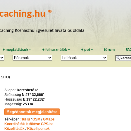
caching.hu ®
aching Közhasznú Egyesület hivatalos oldala
+
megtalálások
~
+
felhasználók
~
+
poi
~
fórum
FA
SITO)
Állapot:
kereshető ✅
Szélesség
N 47° 32,666'
Hosszúság
E 19° 22,232'
Magasság:
253 m
Térképen:
TuHu
/
OSM
/
GMaps
Koordináták letöltése GPS-be
Közeli ládák
/
Közeli pontok