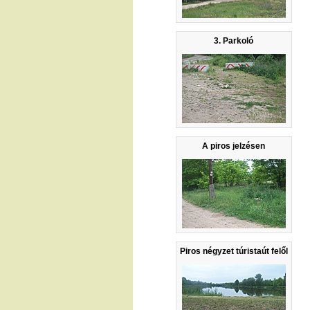
3. Parkoló
A piros jelzésen
Piros négyzet túristaút felől