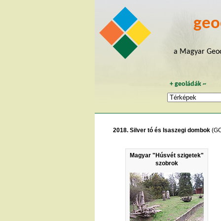
geo
a Magyar Geoc
+
geoládák
~
2018. Silver tó és Isaszegi dombok
(GC
Magyar "Húsvét szigetek"
szobrok