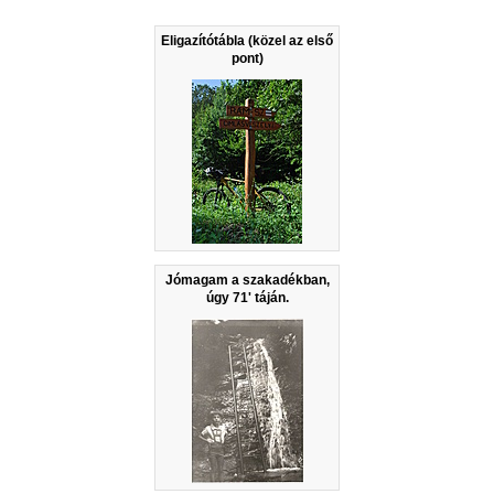
Eligazítótábla (közel az első
pont)
Jómagam a szakadékban,
úgy 71' táján.