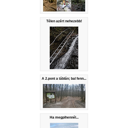
Télen azért nehezebb!
A 2.pont a táblán; bal fenn...
Ha megpihennél...