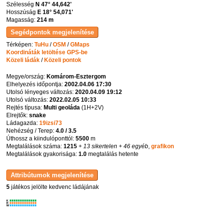
Szélesség
N 47° 44,642'
Hosszúság
E 18° 54,071'
Magasság:
214 m
Térképen:
TuHu
/
OSM
/
GMaps
Koordináták letöltése GPS-be
Közeli ládák
/
Közeli pontok
Megye/ország:
Komárom-Esztergom
Elhelyezés időpontja:
2002.04.06 17:30
Utolsó lényeges változás:
2020.04.09 19:12
Utolsó változás:
2022.02.05 10:33
Rejtés típusa:
Multi geoláda
(
1H+2V
)
Elrejtők:
snake
Ládagazda:
19izsi73
Nehézség / Terep:
4.0 / 3.5
Úthossz a kiindulóponttól:
5500
m
Megtalálások száma:
1215
+ 13 sikertelen
+ 46 egyéb
,
grafikon
Megtalálások gyakorisága:
1.0
megtalálás hetente
5
játékos jelölte kedvenc ládájának
K
R
W