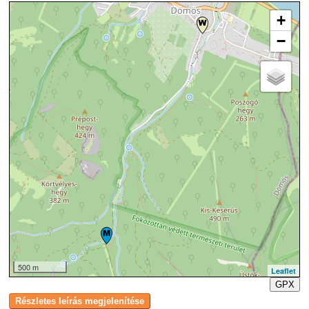
+
−
500 m
Leaflet
GPX