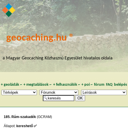
geocaching.hu ®
a Magyar Geocaching Közhasznú Egyesület hivatalos oldala
+
geoládák
~
+
megtalálások
~
+
felhasználók
~
+
poi
~
fórum
FAQ
belépés
185. Rám-szakadék
(GCRAM)
Állapot:
kereshető ✅