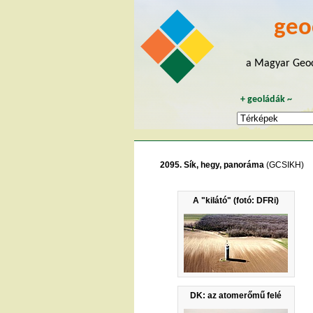
geo
a Magyar Geoc
+
geoládák
~
2095. Sík, hegy, panoráma
(GCSIKH)
A "kilátó" (fotó: DFRi)
DK: az atomerőmű felé