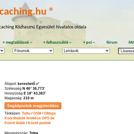
caching.hu ®
aching Közhasznú Egyesület hivatalos oldala
+
megtalálások
~
+
felhasználók
~
+
poi
~
fórum
FA
Állapot:
kereshető ✅
Szélesség
N 46° 36,773'
Hosszúság
E 18° 43,383'
Magasság:
210 m
Térképen:
TuHu
/
OSM
/
GMaps
Koordináták letöltése GPS-be
Közeli ládák
/
Közeli pontok
Megye/ország:
Tolna