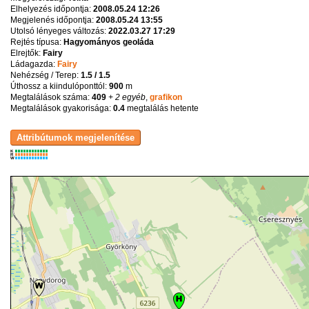
Elhelyezés időpontja:
2008.05.24 12:26
Megjelenés időpontja:
2008.05.24 13:55
Utolsó lényeges változás:
2022.03.27 17:29
Rejtés típusa:
Hagyományos geoláda
Elrejtők:
Fairy
Ládagazda:
Fairy
Nehézség / Terep:
1.5 / 1.5
Úthossz a kiindulóponttól:
900
m
Megtalálások száma:
409
+ 2 egyéb
,
grafikon
Megtalálások gyakorisága:
0.4
megtalálás hetente
K
R
W