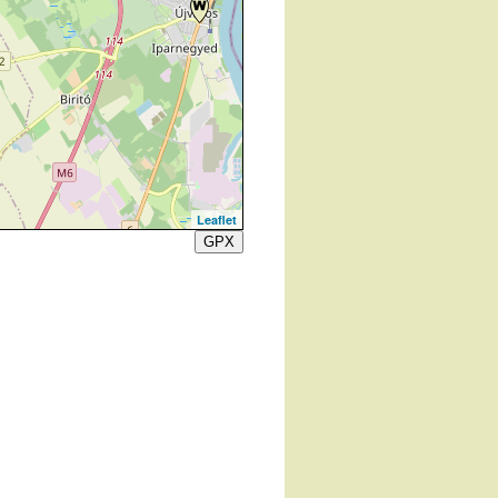
Leaflet
GPX