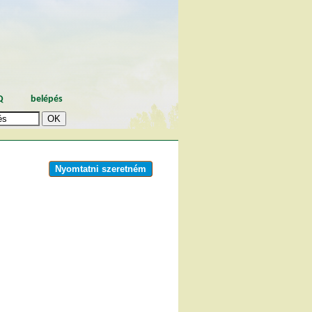
Q
belépés
Nyomtatni szeretném