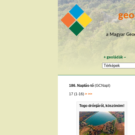
geo
a Magyar Geoc
+
geoládák
~
186. Naplás-tó
(GCNapl)
17 (1-16)
>
>>
Togo drónjáról, köszönöm!