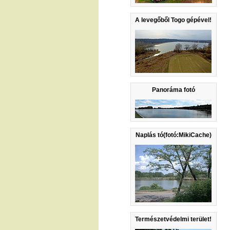
A levegőből Togo gépével!
Panoráma fotó
Naplás tó(fotó:MikiCache)
Természetvédelmi terület!