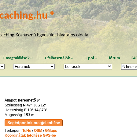
caching.hu ®
aching Közhasznú Egyesület hivatalos oldala
+
megtalálások
~
+
felhasználók
~
+
poi
~
fórum
FA
Állapot:
kereshető ✅
Szélesség
N 47° 30,712'
Hosszúság
E 19° 14,873'
Magasság:
153 m
Térképen:
TuHu
/
OSM
/
GMaps
Koordináták letöltése GPS-be