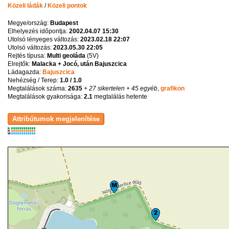
Közeli ládák
/
Közeli pontok
Megye/ország:
Budapest
Elhelyezés időpontja:
2002.04.07 15:30
Utolsó lényeges változás:
2023.02.18 22:07
Utolsó változás:
2023.05.30 22:05
Rejtés típusa:
Multi geoláda
(
5V
)
Elrejtők:
Malacka + Jocó, után Bajuszcica
Ládagazda:
Bajuszcica
Nehézség / Terep:
1.0 / 1.0
Megtalálások száma:
2635
+ 27 sikertelen
+ 45 egyéb
,
grafikon
Megtalálások gyakorisága:
2.1
megtalálás hetente
K
R
W