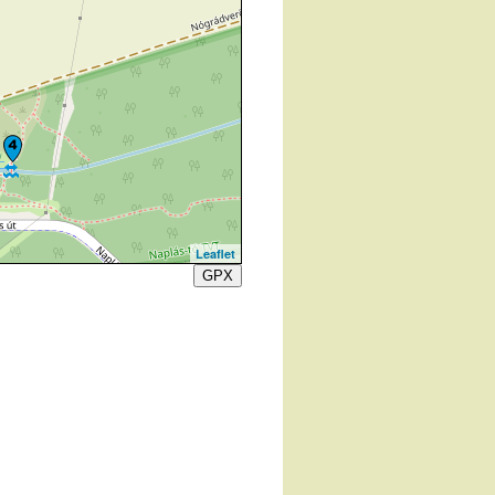
Leaflet
GPX