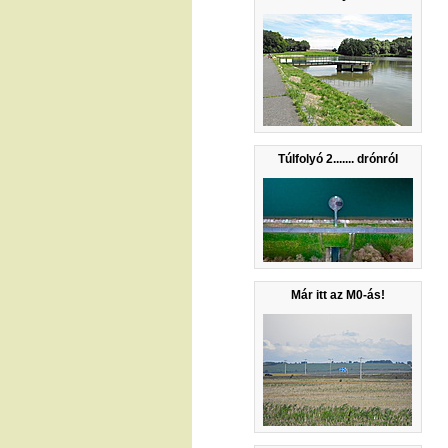
Túlfolyó 2....... drónról
Már itt az M0-ás!