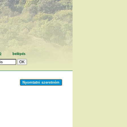
Q
belépés
Nyomtatni szeretném