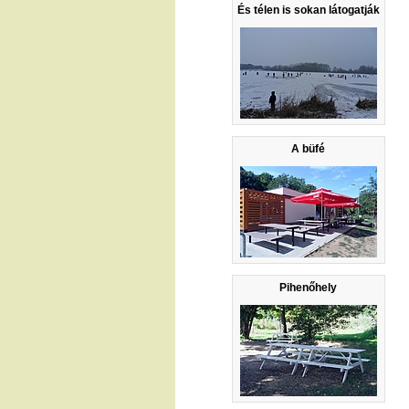
És télen is sokan látogatják
A büfé
Pihenőhely