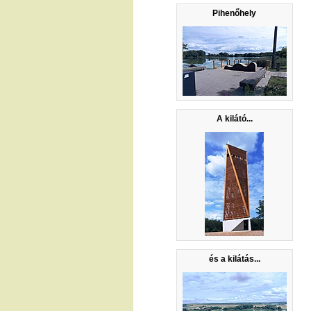
Pihenőhely
A kilátó...
és a kilátás...