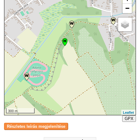
−
300 m
Leaflet
GPX