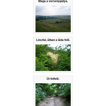
Maga a versenypálya.
Löszfal, útban a láda felé.
Út felfelé.