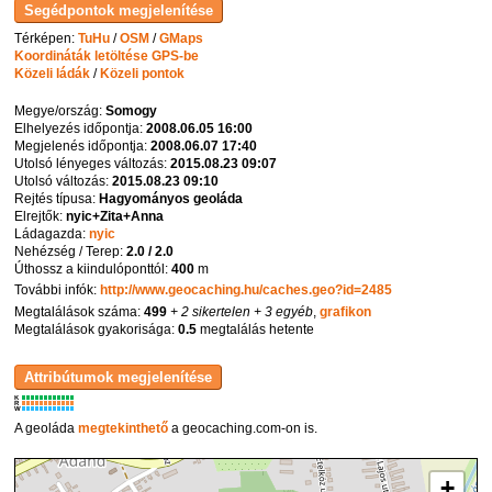
Térképen:
TuHu
/
OSM
/
GMaps
Koordináták letöltése GPS-be
Közeli ládák
/
Közeli pontok
Megye/ország:
Somogy
Elhelyezés időpontja:
2008.06.05 16:00
Megjelenés időpontja:
2008.06.07 17:40
Utolsó lényeges változás:
2015.08.23 09:07
Utolsó változás:
2015.08.23 09:10
Rejtés típusa:
Hagyományos geoláda
Elrejtők:
nyic+Zita+Anna
Ládagazda:
nyic
Nehézség / Terep:
2.0 / 2.0
Úthossz a kiindulóponttól:
400
m
További infók:
http://www.geocaching.hu/caches.geo?id=2485
Megtalálások száma:
499
+ 2 sikertelen
+ 3 egyéb
,
grafikon
Megtalálások gyakorisága:
0.5
megtalálás hetente
K
R
W
A geoláda
megtekinthető
a geocaching.com-on is.
+