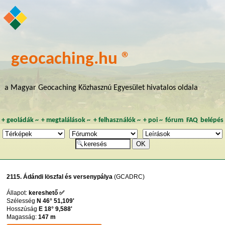
geocaching.hu ®
a Magyar Geocaching Közhasznú Egyesület hivatalos oldala
+
geoládák
~
+
megtalálások
~
+
felhasználók
~
+
poi
~
fórum
FAQ
belépés
2115. Ádándi löszfal és versenypálya
(GCADRC)
Állapot:
kereshető ✅
Szélesség
N 46° 51,109'
Hosszúság
E 18° 9,588'
Magasság:
147 m