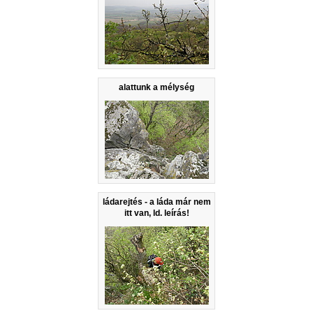
alattunk a mélység
ládarejtés - a láda már nem
itt van, ld. leírás!