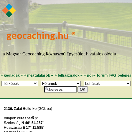
geocaching.hu ®
a Magyar Geocaching Közhasznú Egyesület hivatalos oldala
+
geoládák
~
+
megtalálások
~
+
felhasználók
~
+
poi
~
fórum
FAQ
belépés
2136. Zalai Holló-kő
(GCkrea)
Állapot:
kereshető ✅
Szélesség
N 46° 54,257'
Hosszúság
E 17° 11,585'