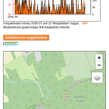
A legaktívabb hónap 2008-07 volt 10 'Megtaláltam' loggal,
OFF
Megtalálások gyakorisága:
0.4
megtalálás hetente
K
R
W
+
−