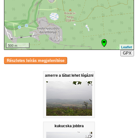
500 m
Leaflet
GPX
amerre a lábat lehet lógázni
kukucska jobbra