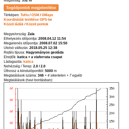
Magasság:
352 m
Térképen:
TuHu
/
OSM
/
GMaps
Koordináták letöltése GPS-be
Közeli ládák
/
Közeli pontok
Megye/ország:
Zala
Elhelyezés időpontja:
2008.04.12 11:54
Megjelenés időpontja:
2008.07.02 15:50
Utolsó változás:
2018.05.25 12:38
Rejtés típusa:
Hagyományos geoláda
Elrejtők:
katica + a viaferrata csapat
Ládagazda:
katica
Nehézség / Terep:
2.0 / 2.0
Úthossz a kiindulóponttól:
5000
m
Megtalálások száma:
346
+ 4 sikertelen
+ 7 egyéb
Megtalálások (havi bontásban):