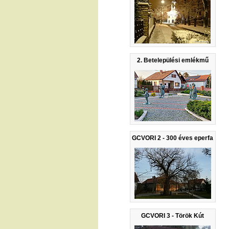
2. Betelepülési emlékmű
GCVORI 2 - 300 éves eperfa
GCVORI 3 - Török Kút