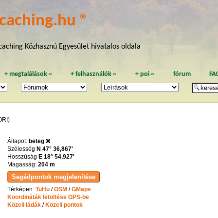
caching.hu ®
aching Közhasznú Egyesület hivatalos oldala
+
megtalálások
~
+
felhasználók
~
+
poi
~
fórum
FA
RI)
Állapot:
beteg ❌
Szélesség
N 47° 36,867'
Hosszúság
E 18° 54,927'
Magasság:
204 m
Térképen:
TuHu
/
OSM
/
GMaps
Koordináták letöltése GPS-be
Közeli ládák
/
Közeli pontok