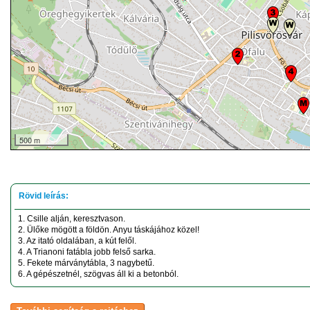
500 m
1. Csille alján, keresztvason.
2. Ülőke mögött a földön. Anyu táskájához közel!
3. Az itató oldalában, a kút felől.
4. A Trianoni fatábla jobb felső sarka.
5. Fekete márványtábla, 3 nagybetű.
6. A gépészetnél, szögvas áll ki a betonból.