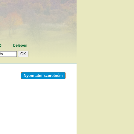
Q
belépés
Nyomtatni szeretném