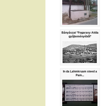
Bányászat *Fogarasy Attila
gyűjteményéből*
In da Lahmkruam steed a
Pam...