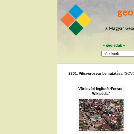
geo
a Magyar Geoc
+
geoládák
~
2201. Pilisvörösvár bemutatása
(GCVO
Vörösvári légifotó *Forrás:
Wikipédia*