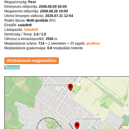
Megye/ország:
Pest
Elhelyezés időpontja:
2008.08.09 00:00
Megjelenés időpontja:
2008.08.26 19:00
Utolsó lényeges változás:
2026.07.31 12:54
Rejtés típusa:
Multi geoláda
(
6V
)
Elrejtők:
saladin9
Ládagazda:
Saladin9
Nehézség / Terep:
2.0 / 1.0
Úthossz a kiindulóponttól:
3500
m
Megtalálások száma:
714
+ 1 sikertelen
+ 35 egyéb
,
grafikon
Megtalálások gyakorisága:
0.8
megtalálás hetente
K
R
W