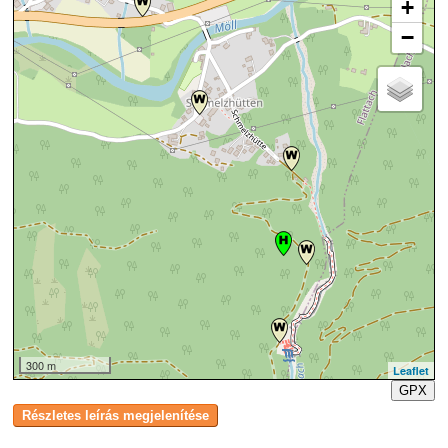
+
−
300 m
Leaflet
GPX