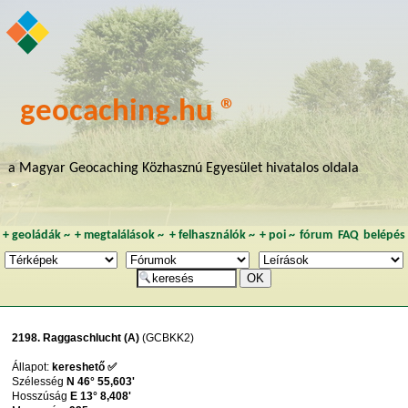
geocaching.hu ®
a Magyar Geocaching Közhasznú Egyesület hivatalos oldala
+
geoládák
~
+
megtalálások
~
+
felhasználók
~
+
poi
~
fórum
FAQ
belépés
2198. Raggaschlucht (A)
(GCBKK2)
Állapot:
kereshető ✅
Szélesség
N 46° 55,603'
Hosszúság
E 13° 8,408'