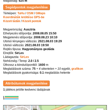
Magasság:
925 m
Térképen:
TuHu
/
OSM
/
GMaps
Koordináták letöltése GPS-be
Közeli ládák
/
Közeli pontok
Megye/ország:
Ausztria
Elhelyezés időpontja:
2008.08.05 15:50
Megjelenés időpontja:
2008.08.23 10:10
Utolsó lényeges változás:
2021.08.03 19:29
Utolsó változás:
2021.08.03 19:50
Rejtés típusa:
Hagyományos geoláda
Elrejtők:
SirLes
Ládagazda:
SirLes
Nehézség / Terep:
2.0 / 2.5
Úthossz a kiindulóponttól:
1600
m
Megtalálások száma:
75
+ 4 sikertelen
+ 10 egyéb
,
grafikon
Megtalálások gyakorisága:
0.1
megtalálás hetente
1
játékos jelölte kedvenc ládájának
K
R
W