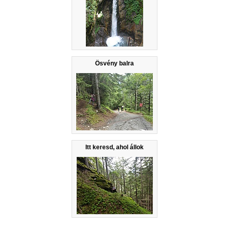
Ösvény balra
Itt keresd, ahol állok