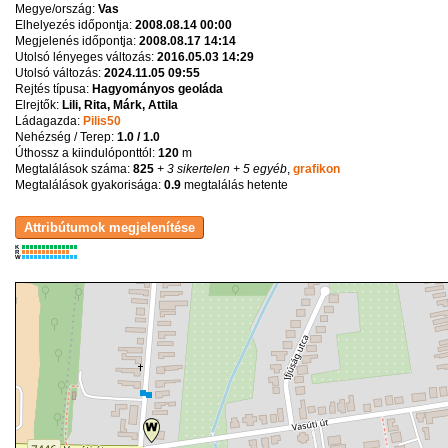
Megye/ország:
Vas
Elhelyezés időpontja:
2008.08.14 00:00
Megjelenés időpontja:
2008.08.17 14:14
Utolsó lényeges változás:
2016.05.03 14:29
Utolsó változás:
2024.11.05 09:55
Rejtés típusa:
Hagyományos geoláda
Elrejtők:
Lili, Rita, Márk, Attila
Ládagazda:
Pilis50
Nehézség / Terep:
1.0 / 1.0
Úthossz a kiindulóponttól:
120
m
Megtalálások száma:
825
+ 3 sikertelen
+ 5 egyéb
,
grafikon
Megtalálások gyakorisága:
0.9
megtalálás hetente
K
R
W