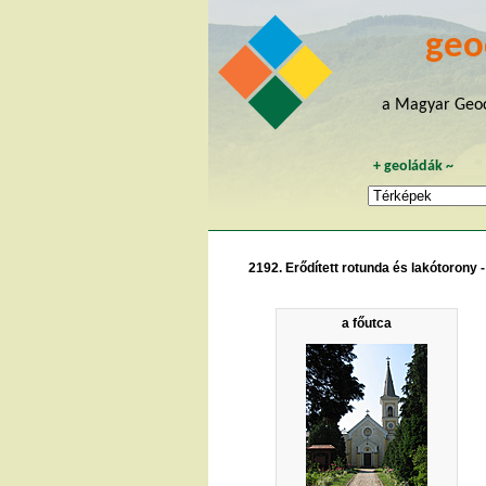
geo
a Magyar Geoc
+
geoládák
~
2192. Erődített rotunda és lakótorony 
a főutca