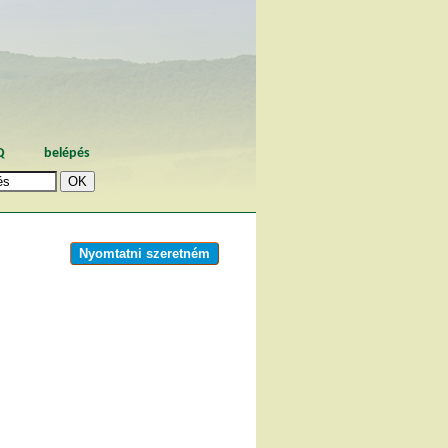
Q
belépés
Nyomtatni szeretném