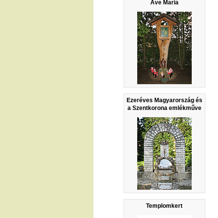
Ave Maria
Ezeréves Magyarország és
a Szentkorona emlékműve
Templomkert