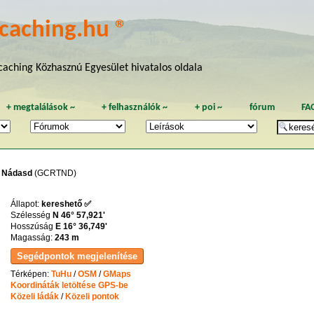
caching.hu ®
aching Közhasznú Egyesület hivatalos oldala
+
megtalálások
~
+
felhasználók
~
+
poi
~
fórum
FA
- Nádasd
(GCRTND)
Állapot:
kereshető ✅
Szélesség
N 46° 57,921'
Hosszúság
E 16° 36,749'
Magasság:
243 m
Térképen:
TuHu
/
OSM
/
GMaps
Koordináták letöltése GPS-be
Közeli ládák
/
Közeli pontok