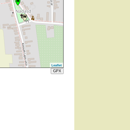
Leaflet
GPX