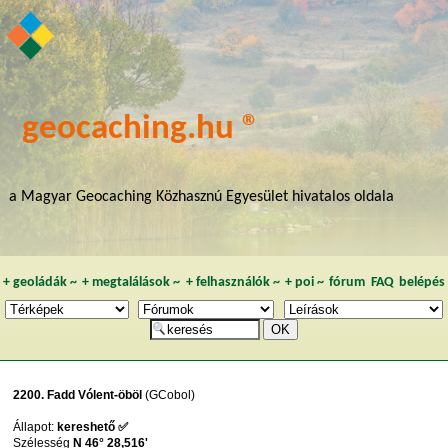
geocaching.hu ®
a Magyar Geocaching Közhasznú Egyesület hivatalos oldala
+
geoládák
~
+
megtalálások
~
+
felhasználók
~
+
poi
~
fórum
FAQ
belépés
2200. Fadd Vólent-öböl
(GCobol)
Állapot:
kereshető ✅
Szélesség
N 46° 28,516'