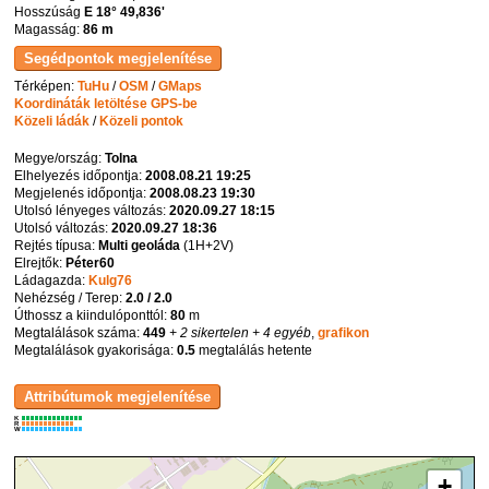
Hosszúság
E 18° 49,836'
Magasság:
86 m
Térképen:
TuHu
/
OSM
/
GMaps
Koordináták letöltése GPS-be
Közeli ládák
/
Közeli pontok
Megye/ország:
Tolna
Elhelyezés időpontja:
2008.08.21 19:25
Megjelenés időpontja:
2008.08.23 19:30
Utolsó lényeges változás:
2020.09.27 18:15
Utolsó változás:
2020.09.27 18:36
Rejtés típusa:
Multi geoláda
(
1H+2V
)
Elrejtők:
Péter60
Ládagazda:
Kulg76
Nehézség / Terep:
2.0 / 2.0
Úthossz a kiindulóponttól:
80
m
Megtalálások száma:
449
+ 2 sikertelen
+ 4 egyéb
,
grafikon
Megtalálások gyakorisága:
0.5
megtalálás hetente
K
R
W
+