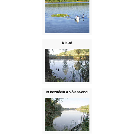
Kis-tó
Itt kezdődik a Vólent-öböl