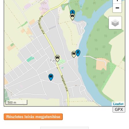
−
500 m
Leaflet
GPX