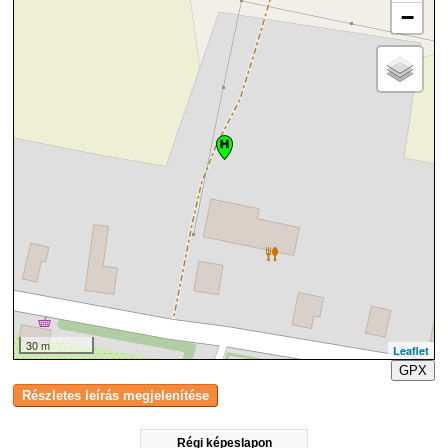
−
30 m
Leaflet
GPX
Régi képeslapon