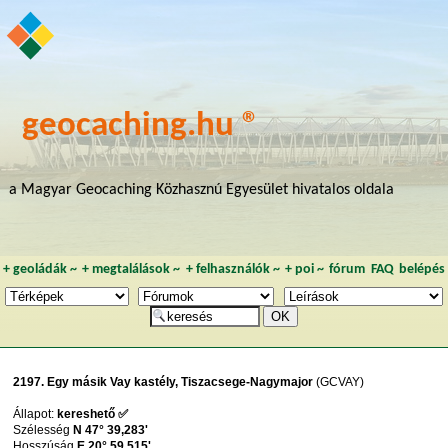
geocaching.hu ®
a Magyar Geocaching Közhasznú Egyesület hivatalos oldala
+
geoládák
~
+
megtalálások
~
+
felhasználók
~
+
poi
~
fórum
FAQ
belépés
2197. Egy másik Vay kastély, Tiszacsege-Nagymajor
(GCVAY)
Állapot:
kereshető ✅
Szélesség
N 47° 39,283'
Hosszúság
E 20° 59,515'