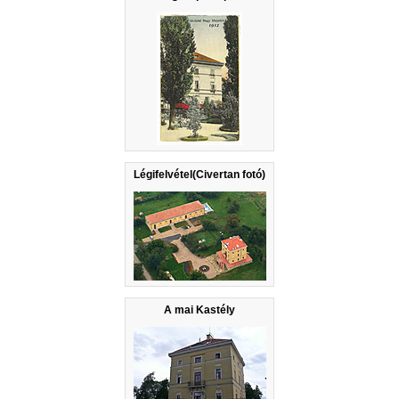
Légifelvétel(Civertan fotó)
A mai Kastély