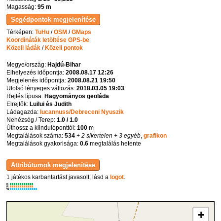
Magasság:
95 m
Térképen:
TuHu
/
OSM
/
GMaps
Koordináták letöltése GPS-be
Közeli ládák
/
Közeli pontok
Megye/ország:
Hajdú-Bihar
Elhelyezés időpontja:
2008.08.17 12:26
Megjelenés időpontja:
2008.08.21 19:50
Utolsó lényeges változás:
2018.03.05 19:03
Rejtés típusa:
Hagyományos geoláda
Elrejtők:
Luilui és Judith
Ládagazda:
lucannuss/Debreceni Nyuszik
Nehézség / Terep:
1.0 / 1.0
Úthossz a kiindulóponttól:
100
m
Megtalálások száma:
534
+ 2 sikertelen
+ 3 egyéb
,
grafikon
Megtalálások gyakorisága:
0.6
megtalálás hetente
1 játékos karbantartást javasolt; lásd a
logot
.
K
R
W
+