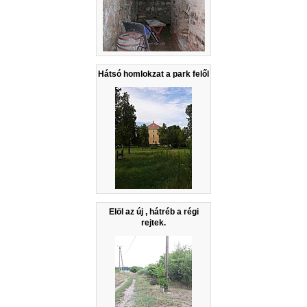
Hátsó homlokzat a park felől
Elöl az új , hátréb a régi
rejtek.