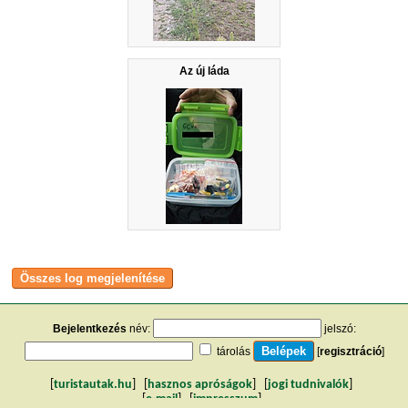
Az új láda
Bejelentkezés
név:
jelszó:
tárolás
[
regisztráció
]
[
turistautak.hu
] [
hasznos apróságok
] [
jogi tudnivalók
]
[
e-mail
] [
impresszum
]