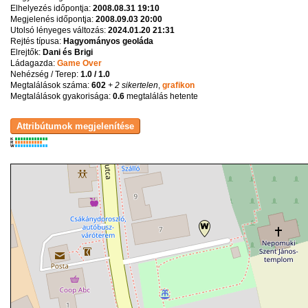
Elhelyezés időpontja:
2008.08.31 19:10
Megjelenés időpontja:
2008.09.03 20:00
Utolsó lényeges változás:
2024.01.20 21:31
Rejtés típusa:
Hagyományos geoláda
Elrejtők:
Dani és Brigi
Ládagazda:
Game Over
Nehézség / Terep:
1.0 / 1.0
Megtalálások száma:
602
+ 2 sikertelen
,
grafikon
Megtalálások gyakorisága:
0.6
megtalálás hetente
K
R
W