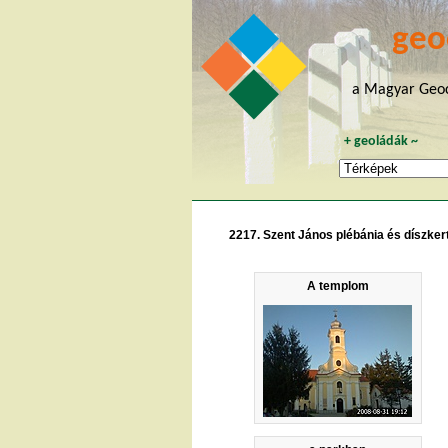
geo
a Magyar Geoc
+
geoládák
~
2217. Szent János plébánia és díszker
A templom