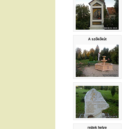
A szőkőkút
rejtek helye