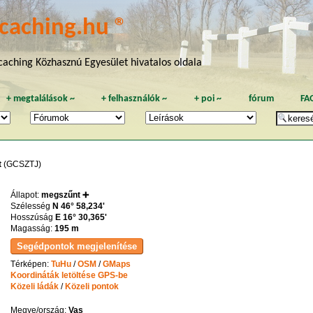
caching.hu ®
aching Közhasznú Egyesület hivatalos oldala
+
megtalálások
~
+
felhasználók
~
+
poi
~
fórum
FA
t
(GCSZTJ)
Állapot:
megszűnt ➕
Szélesség
N 46° 58,234'
Hosszúság
E 16° 30,365'
Magasság:
195 m
Térképen:
TuHu
/
OSM
/
GMaps
Koordináták letöltése GPS-be
Közeli ládák
/
Közeli pontok
Megye/ország:
Vas