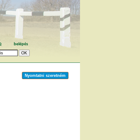
Q
belépés
Nyomtatni szeretném