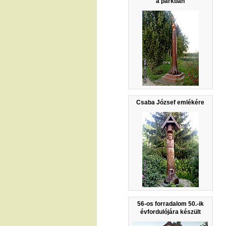
a parkban
Csaba József emlékére
56-os forradalom 50.-ik
évfordulójára készült