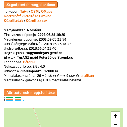
Térképen:
TuHu
/
OSM
/
GMaps
Koordináták letöltése GPS-be
Közeli ládák
/
Közeli pontok
Megye/ország:
Románia
Elhelyezés időpontja:
2008.06.28 16:20
Megjelenés időpontja:
2008.09.05 21:50
Utolsó lényeges változás:
2018.05.25 18:23
Utolsó változás:
2018.06.04 21:40
Rejtés típusa:
Hagyományos geoláda
Elrejtők:
TúrÁSZ majd Péter60 és Strombus
Ládagazda:
Péter60
Nehézség / Terep:
2.5 / 4.0
Úthossz a kiindulóponttól:
12000
m
Megtalálások száma:
26
+ 1 sikertelen
+ 6 egyéb
,
grafikon
Megtalálások gyakorisága:
0.0
megtalálás hetente
K
R
W
+
−