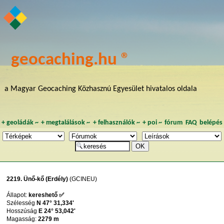
geocaching.hu ®
a Magyar Geocaching Közhasznú Egyesület hivatalos oldala
+
geoládák
~
+
megtalálások
~
+
felhasználók
~
+
poi
~
fórum
FAQ
belépés
2219. Ünő-kő (Erdély)
(GCINEU)
Állapot:
kereshető ✅
Szélesség
N 47° 31,334'
Hosszúság
E 24° 53,042'
Magasság:
2279 m