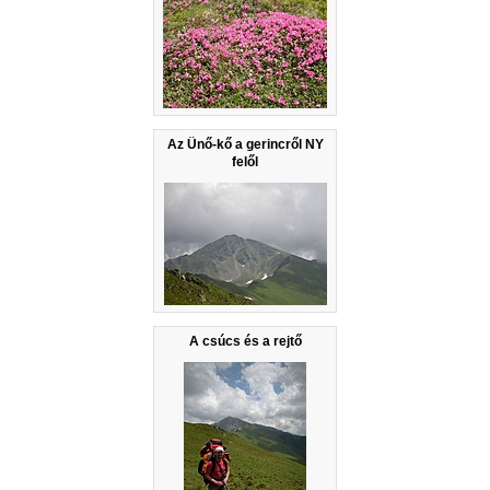
Az Ünő-kő a gerincről NY
felől
A csúcs és a rejtő