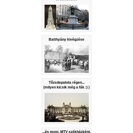
Batthyány kivégzése
Tőzsdepalota régen...
(milyen kicsik még a fák :) )
...és most, MTV székházként,