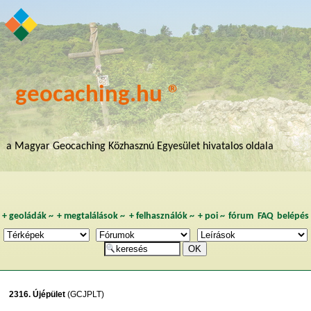
geocaching.hu ®
a Magyar Geocaching Közhasznú Egyesület hivatalos oldala
+
geoládák
~
+
megtalálások
~
+
felhasználók
~
+
poi
~
fórum
FAQ
belépés
2316. Újépület
(GCJPLT)