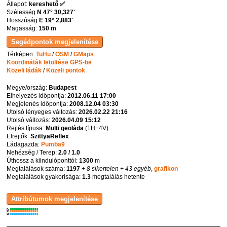
Állapot:
kereshető ✅
Szélesség
N 47° 30,327'
Hosszúság
E 19° 2,883'
Magasság:
150 m
Térképen:
TuHu
/
OSM
/
GMaps
Koordináták letöltése GPS-be
Közeli ládák
/
Közeli pontok
Megye/ország:
Budapest
Elhelyezés időpontja:
2012.06.11 17:00
Megjelenés időpontja:
2008.12.04 03:30
Utolsó lényeges változás:
2026.02.22 21:16
Utolsó változás:
2026.04.09 15:12
Rejtés típusa:
Multi geoláda
(
1H+4V
)
Elrejtők:
SzittyaReflex
Ládagazda:
Pumba9
Nehézség / Terep:
2.0 / 1.0
Úthossz a kiindulóponttól:
1300
m
Megtalálások száma:
1197
+ 8 sikertelen
+ 43 egyéb
,
grafikon
Megtalálások gyakorisága:
1.3
megtalálás hetente
K
R
W