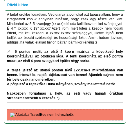
A ládát örökbe fogadtam. Végigjárva a pontokat azt tapasztaltam, hogy a
kiragasztott koo.-k annyiban hibásak, hogy csak egy része van kint.
Mindenhol az 5-5 számjegy (xx.xxx) elé oda kell illeszteni két számjegyet.
É 47° xx.xxx' K 19° xx.xxx' Azért írom, mert főleg a kezdők nem fogják
érteni, mit kell kezdeni a xx.xxx xx.xxx számjeggyel, illetve fejből nem
tudják az északi szélességi és hosszúsági fokot. Amint tudom javítom,
addigis, ha valaki elakad hívjon bátran bármikor (éjfélig :)
📌
5 pontos multi, az első 4 koo-n matrica a következő hely
koordinátájával, az ötödiken láda. A fenti koordináta az első pontra
mutat, az első 4 pont az egykori épület négy sarka.
A teljes jelszó az utolsó ponton lévő 12x3cm-s mikroládában van
benne. Íróeszköz, napló, tájékoztató van benne! Ajándék sajnos nem
fér bele csak nano méretben.
A pótjelszó a rejtektől a Duna irányában, sövény mellett található!
Napközben forgalmas a hely, az esti vagy hajnali órákban
stresszmentesebb a keresés. :)
A ládába TravelBug
nem
helyezhető.