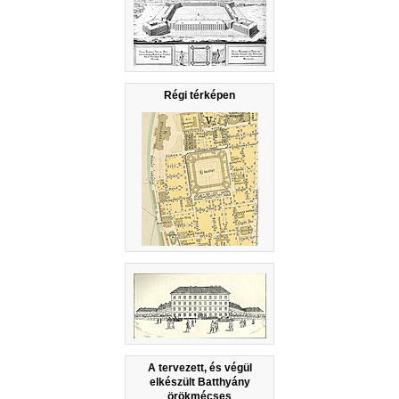
Régi térképen
A tervezett, és végül
elkészült Batthyány
örökmécses