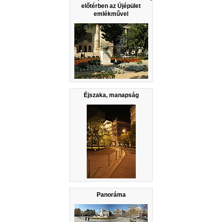
előtérben az Újépület
emlékművel
Éjszaka, manapság
Panoráma