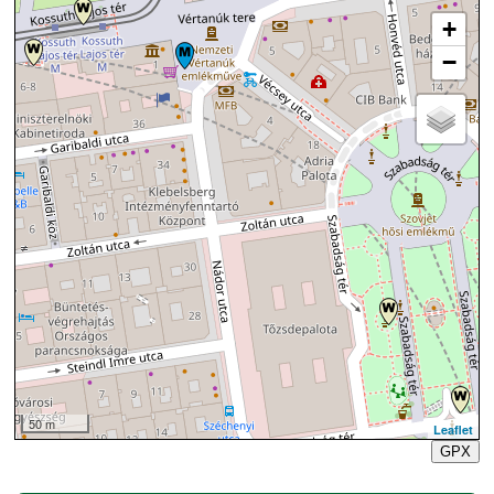
+
−
50 m
Leaflet
GPX