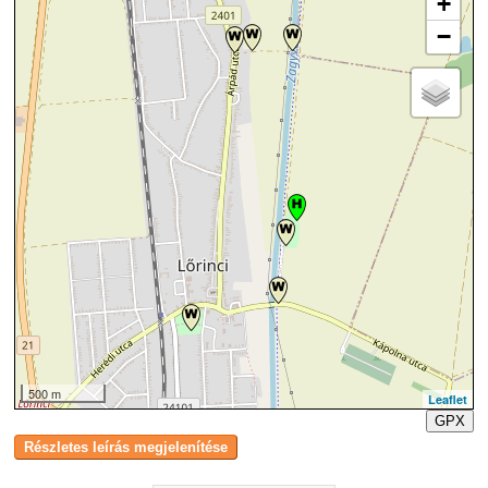
+
−
500 m
Leaflet
GPX