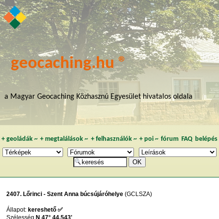
geocaching.hu ®
a Magyar Geocaching Közhasznú Egyesület hivatalos oldala
+
geoládák
~
+
megtalálások
~
+
felhasználók
~
+
poi
~
fórum
FAQ
belépés
2407. Lőrinci - Szent Anna búcsújáróhelye
(GCLSZA)
Állapot:
kereshető ✅
Szélesség
N 47° 44,543'