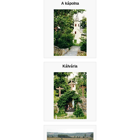
A kápolna
Kálvária