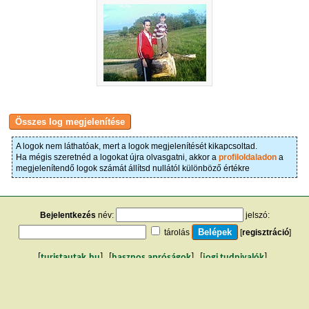
A logok nem láthatóak, mert a logok megjelenítését kikapcsoltad.
Ha mégis szeretnéd a logokat újra olvasgatni, akkor a
profiloldaladon
a
megjelenítendő logok számát állítsd nullától különböző értékre
Bejelentkezés
név:
jelszó:
tárolás
[
regisztráció
]
[
turistautak.hu
] [
hasznos apróságok
] [
jogi tudnivalók
]
[
e-mail
] [
impresszum
]