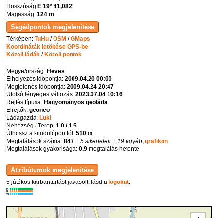
Hosszúság
E 19° 41,082'
Magasság:
124 m
Térképen:
TuHu
/
OSM
/
GMaps
Koordináták letöltése GPS-be
Közeli ládák
/
Közeli pontok
Megye/ország:
Heves
Elhelyezés időpontja:
2009.04.20 00:00
Megjelenés időpontja:
2009.04.24 20:47
Utolsó lényeges változás:
2023.07.04 10:16
Rejtés típusa:
Hagyományos geoláda
Elrejtők:
geoneo
Ládagazda:
Luki
Nehézség / Terep:
1.0 / 1.5
Úthossz a kiindulóponttól:
510
m
Megtalálások száma:
847
+ 5 sikertelen
+ 19 egyéb
,
grafikon
Megtalálások gyakorisága:
0.9
megtalálás hetente
5 játékos karbantartást javasolt; lásd a
logokat
.
K
R
W