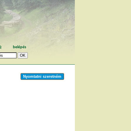
Q
belépés
Nyomtatni szeretném