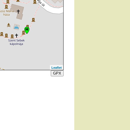
Leaflet
GPX