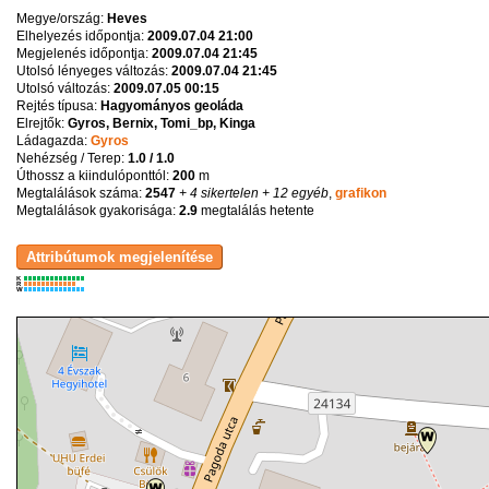
Megye/ország:
Heves
Elhelyezés időpontja:
2009.07.04 21:00
Megjelenés időpontja:
2009.07.04 21:45
Utolsó lényeges változás:
2009.07.04 21:45
Utolsó változás:
2009.07.05 00:15
Rejtés típusa:
Hagyományos geoláda
Elrejtők:
Gyros, Bernix, Tomi_bp, Kinga
Ládagazda:
Gyros
Nehézség / Terep:
1.0 / 1.0
Úthossz a kiindulóponttól:
200
m
Megtalálások száma:
2547
+ 4 sikertelen
+ 12 egyéb
,
grafikon
Megtalálások gyakorisága:
2.9
megtalálás hetente
K
R
W