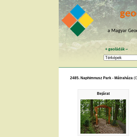
geo
a Magyar Geoc
+
geoládák
~
2485. Naphimnusz Park - Mátraháza
(
Bejárat