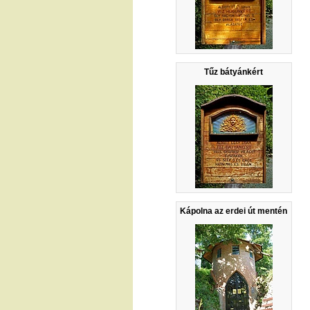
Tűz bátyánkért
Kápolna az erdei út mentén