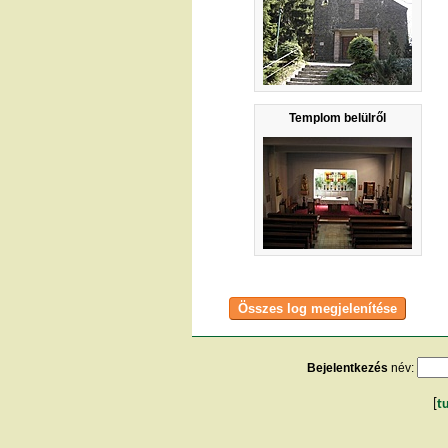
Templom belülről
Bejelentkezés
név:
[
t