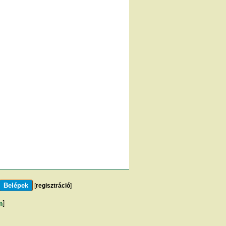
[
regisztráció
]
m
]