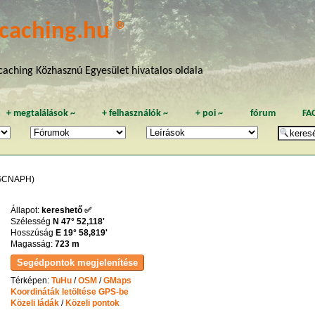
caching.hu ®
aching Közhasznú Egyesület hivatalos oldala
+
megtalálások
~
+
felhasználók
~
+
poi
~
fórum
FA
GCNAPH)
Állapot:
kereshető ✅
Szélesség
N 47° 52,118'
Hosszúság
E 19° 58,819'
Magasság:
723 m
Térképen:
TuHu
/
OSM
/
GMaps
Koordináták letöltése GPS-be
Közeli ládák
/
Közeli pontok