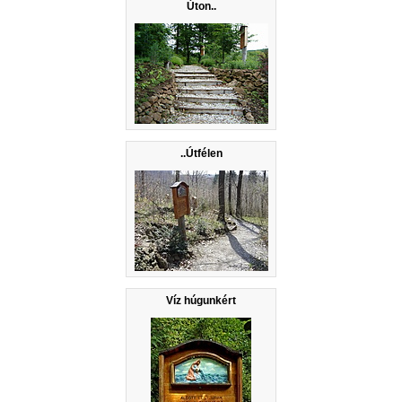
Úton..
..Útfélen
Víz húgunkért