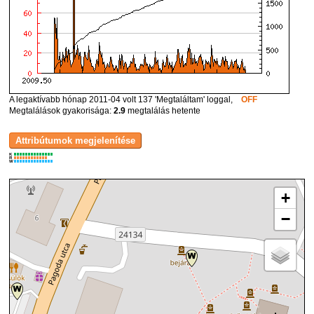
A legaktívabb hónap 2011-04 volt 137 'Megtaláltam' loggal,
OFF
Megtalálások gyakorisága:
2.9
megtalálás hetente
K
R
W
+
−