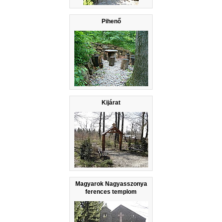
Pihenő
Kijárat
Magyarok Nagyasszonya
ferences templom