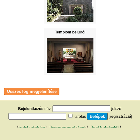
Templom belülről
Bejelentkezés
név:
jelszó:
tárolás
[
regisztráció
]
[
turistautak.hu
] [
hasznos apróságok
] [
jogi tudnivalók
]
[
e-mail
] [
impresszum
]