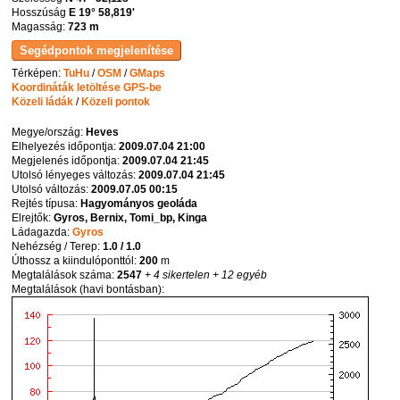
Hosszúság
E 19° 58,819'
Magasság:
723 m
Térképen:
TuHu
/
OSM
/
GMaps
Koordináták letöltése GPS-be
Közeli ládák
/
Közeli pontok
Megye/ország:
Heves
Elhelyezés időpontja:
2009.07.04 21:00
Megjelenés időpontja:
2009.07.04 21:45
Utolsó lényeges változás:
2009.07.04 21:45
Utolsó változás:
2009.07.05 00:15
Rejtés típusa:
Hagyományos geoláda
Elrejtők:
Gyros, Bernix, Tomi_bp, Kinga
Ládagazda:
Gyros
Nehézség / Terep:
1.0 / 1.0
Úthossz a kiindulóponttól:
200
m
Megtalálások száma:
2547
+ 4 sikertelen
+ 12 egyéb
Megtalálások (havi bontásban):