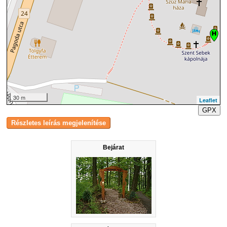
30 m
Leaflet
GPX
Bejárat