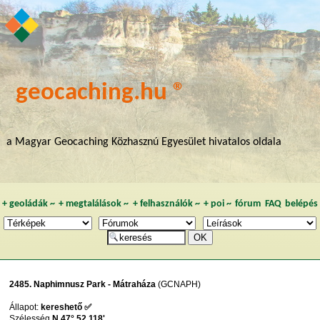
geocaching.hu ®
a Magyar Geocaching Közhasznú Egyesület hivatalos oldala
+
geoládák
~
+
megtalálások
~
+
felhasználók
~
+
poi
~
fórum
FAQ
belépés
2485. Naphimnusz Park - Mátraháza
(GCNAPH)
Állapot:
kereshető ✅
Szélesség
N 47° 52,118'