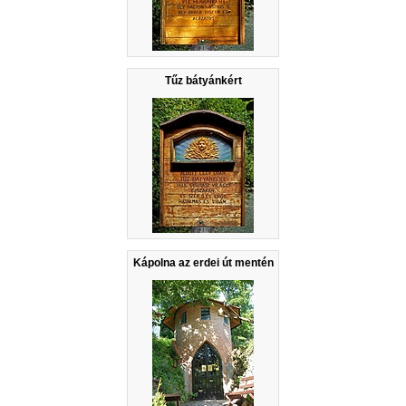
Tűz bátyánkért
Kápolna az erdei út mentén