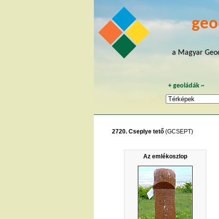
geo
a Magyar Geoc
+
geoládák
~
2720. Cseplye tető
(GCSEPT)
Az emlékoszlop