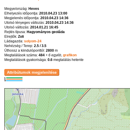
Megye/ország:
Heves
Elhelyezés időpontja:
2010.04.23 13:00
Megjelenés időpontja:
2010.04.23 14:36
Utolsó lényeges változás:
2010.04.23 14:36
Utolsó változás:
2014.01.21 16:45
Rejtés típusa:
Hagyományos geoláda
Elrejtők:
Zoli
Ládagazda:
solyom-24
Nehézség / Terep:
2.5 / 3.5
Úthossz a kiindulóponttól:
2800
m
Megtalálások száma:
484
+ 6 egyéb
,
grafikon
Megtalálások gyakorisága:
0.6
megtalálás hetente
K
R
W