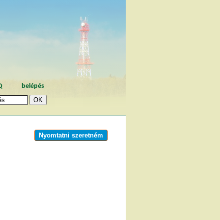
Q
belépés
Nyomtatni szeretném