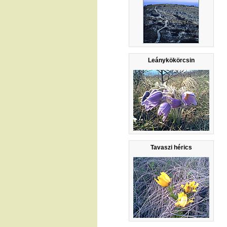
Leánykökörcsin
Tavaszi hérics