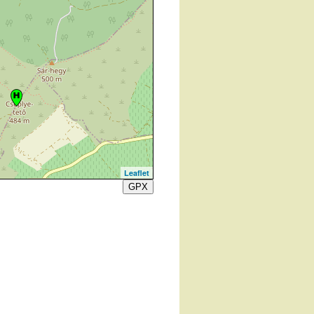
Leaflet
GPX