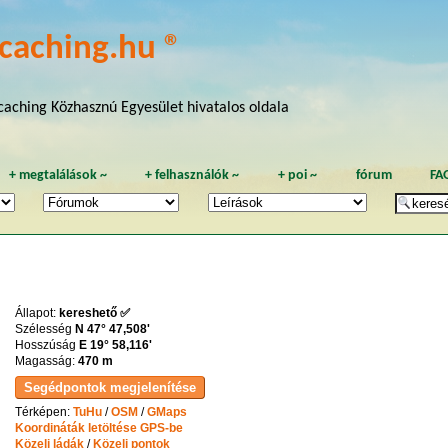
caching.hu ®
aching Közhasznú Egyesület hivatalos oldala
+
megtalálások
~
+
felhasználók
~
+
poi
~
fórum
FA
Állapot:
kereshető ✅
Szélesség
N 47° 47,508'
Hosszúság
E 19° 58,116'
Magasság:
470 m
Térképen:
TuHu
/
OSM
/
GMaps
Koordináták letöltése GPS-be
Közeli ládák
/
Közeli pontok