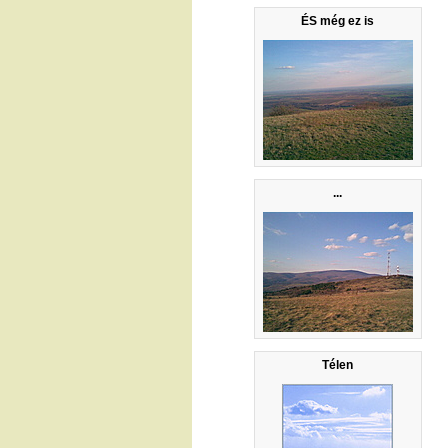
ÉS még ez is
...
Télen