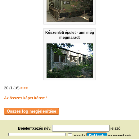
Készenléti épület - ami még
megmaradt
20 (1-16)
>
>>
Az összes képet kérem!
Bejelentkezés
név:
jelszó:
tárolás
[
regisztráció
]