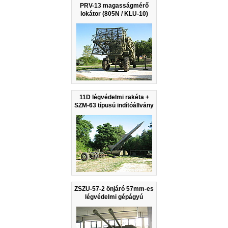
PRV-13 magasságmérő
lokátor (805N / KLU-10)
11D légvédelmi rakéta +
SZM-63 típusú indítóállvány
ZSZU-57-2 önjáró 57mm-es
légvédelmi gépágyú