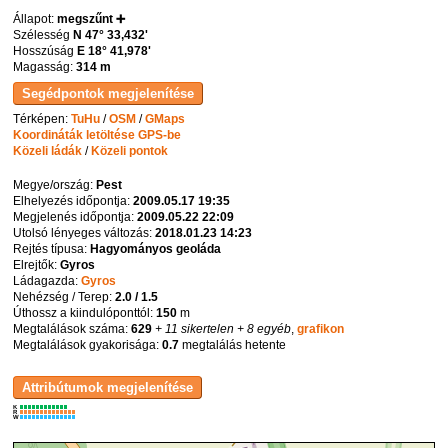
Állapot:
megszűnt ➕
Szélesség
N 47° 33,432'
Hosszúság
E 18° 41,978'
Magasság:
314 m
Térképen:
TuHu
/
OSM
/
GMaps
Koordináták letöltése GPS-be
Közeli ládák
/
Közeli pontok
Megye/ország:
Pest
Elhelyezés időpontja:
2009.05.17 19:35
Megjelenés időpontja:
2009.05.22 22:09
Utolsó lényeges változás:
2018.01.23 14:23
Rejtés típusa:
Hagyományos geoláda
Elrejtők:
Gyros
Ládagazda:
Gyros
Nehézség / Terep:
2.0 / 1.5
Úthossz a kiindulóponttól:
150
m
Megtalálások száma:
629
+ 11 sikertelen
+ 8 egyéb
,
grafikon
Megtalálások gyakorisága:
0.7
megtalálás hetente
K
R
W