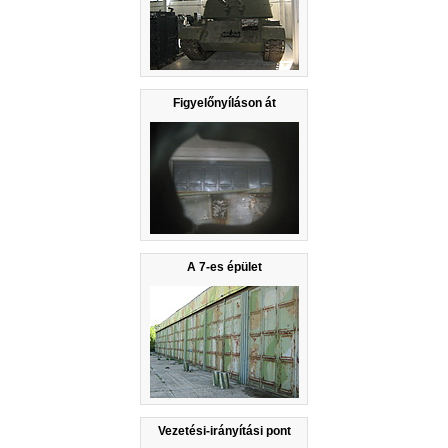
Figyelőnyíláson át
A 7-es épület
Vezetési-irányítási pont