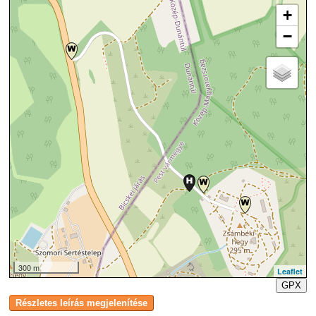
+
−
300 m
Leaflet
GPX