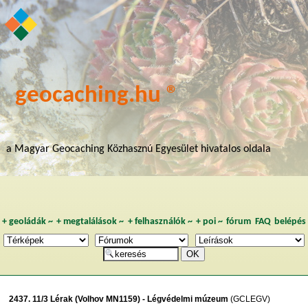
geocaching.hu ®
a Magyar Geocaching Közhasznú Egyesület hivatalos oldala
+
geoládák
~
+
megtalálások
~
+
felhasználók
~
+
poi
~
fórum
FAQ
belépés
2437. 11/3 Lérak (Volhov MN1159) - Légvédelmi múzeum
(GCLEGV)