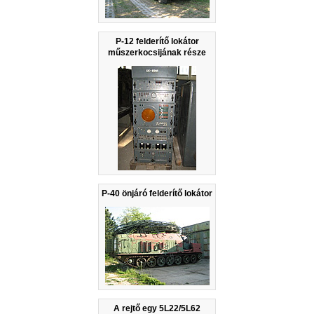
P-12 felderítő lokátor
műszerkocsijának része
P-40 önjáró felderítő lokátor
A rejtő egy 5L22/5L62