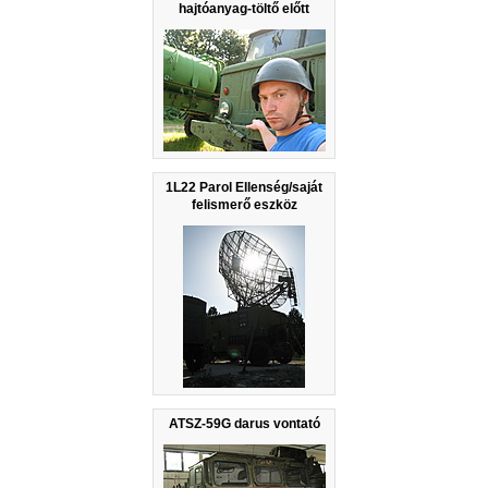
hajtóanyag-töltő előtt
1L22 Parol Ellenség/saját
felismerő eszköz
ATSZ-59G darus vontató