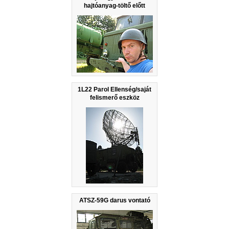
hajtóanyag-töltő előtt
1L22 Parol Ellenség/saját
felismerő eszköz
ATSZ-59G darus vontató