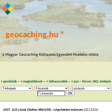
geocaching.hu ®
a Magyar Geocaching Közhasznú Egyesület hivatalos oldala
+
geoládák
~
+
megtalálások
~
+
felhasználók
~
+
poi
~
fórum
FAQ
belépés
2437. 11/3 Lérak (Volhov MN1159) - Légvédelmi múzeum
(GCLEGV)