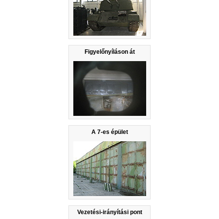
Figyelőnyíláson át
A 7-es épület
Vezetési-irányítási pont