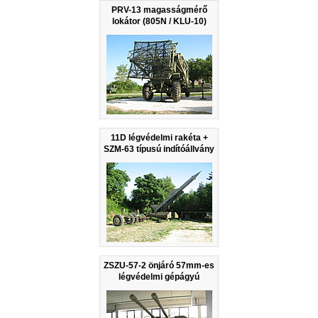
PRV-13 magasságmérő
lokátor (805N / KLU-10)
11D légvédelmi rakéta +
SZM-63 típusú indítóállvány
ZSZU-57-2 önjáró 57mm-es
légvédelmi gépágyú