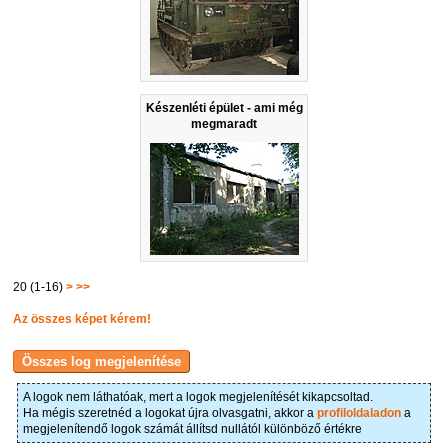
Készenléti épület - ami még
megmaradt
20 (1-16)
>
>>
Az összes képet kérem!
A logok nem láthatóak, mert a logok megjelenítését kikapcsoltad.
Ha mégis szeretnéd a logokat újra olvasgatni, akkor a
profiloldaladon
a
megjelenítendő logok számát állítsd nullától különböző értékre