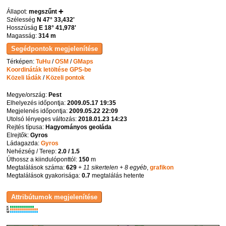
Állapot:
megszűnt ➕
Szélesség
N 47° 33,432'
Hosszúság
E 18° 41,978'
Magasság:
314 m
Térképen:
TuHu
/
OSM
/
GMaps
Koordináták letöltése GPS-be
Közeli ládák
/
Közeli pontok
Megye/ország:
Pest
Elhelyezés időpontja:
2009.05.17 19:35
Megjelenés időpontja:
2009.05.22 22:09
Utolsó lényeges változás:
2018.01.23 14:23
Rejtés típusa:
Hagyományos geoláda
Elrejtők:
Gyros
Ládagazda:
Gyros
Nehézség / Terep:
2.0 / 1.5
Úthossz a kiindulóponttól:
150
m
Megtalálások száma:
629
+ 11 sikertelen
+ 8 egyéb
,
grafikon
Megtalálások gyakorisága:
0.7
megtalálás hetente
K
R
W