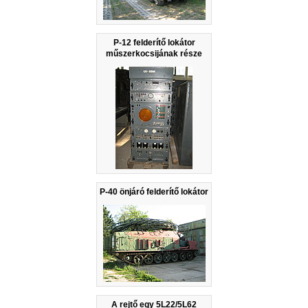
P-12 felderítő lokátor
műszerkocsijának része
P-40 önjáró felderítő lokátor
A rejtő egy 5L22/5L62