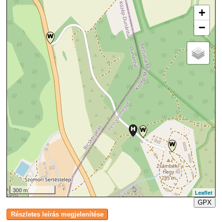
+
−
300 m
Leaflet
GPX