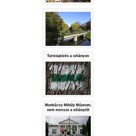
Turistajelzés a sétányon
Munkácsy Mihály Múzeum,
nem messze a sétánytól