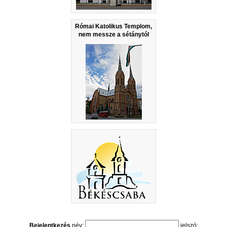
Római Katolikus Templom,
nem messze a sétánytól
Bejelentkezés
név:
jelszó: