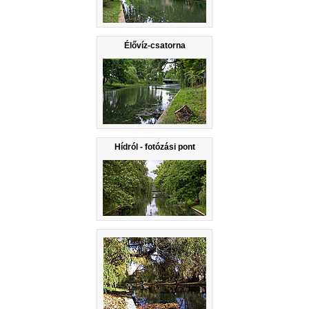
Élővíz-csatorna
Hídról - fotózási pont