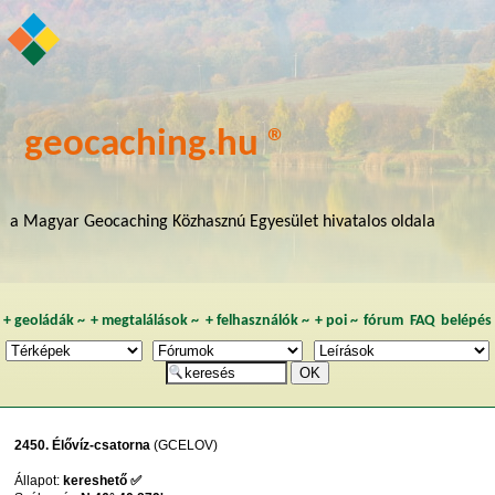
geocaching.hu ®
a Magyar Geocaching Közhasznú Egyesület hivatalos oldala
+
geoládák
~
+
megtalálások
~
+
felhasználók
~
+
poi
~
fórum
FAQ
belépés
2450. Élővíz-csatorna
(GCELOV)
Állapot:
kereshető ✅