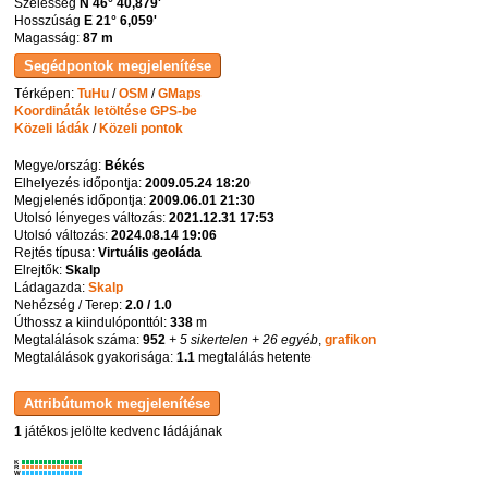
Szélesség
N 46° 40,879'
Hosszúság
E 21° 6,059'
Magasság:
87 m
Térképen:
TuHu
/
OSM
/
GMaps
Koordináták letöltése GPS-be
Közeli ládák
/
Közeli pontok
Megye/ország:
Békés
Elhelyezés időpontja:
2009.05.24 18:20
Megjelenés időpontja:
2009.06.01 21:30
Utolsó lényeges változás:
2021.12.31 17:53
Utolsó változás:
2024.08.14 19:06
Rejtés típusa:
Virtuális geoláda
Elrejtők:
Skalp
Ládagazda:
Skalp
Nehézség / Terep:
2.0 / 1.0
Úthossz a kiindulóponttól:
338
m
Megtalálások száma:
952
+ 5 sikertelen
+ 26 egyéb
,
grafikon
Megtalálások gyakorisága:
1.1
megtalálás hetente
1
játékos jelölte kedvenc ládájának
K
R
W