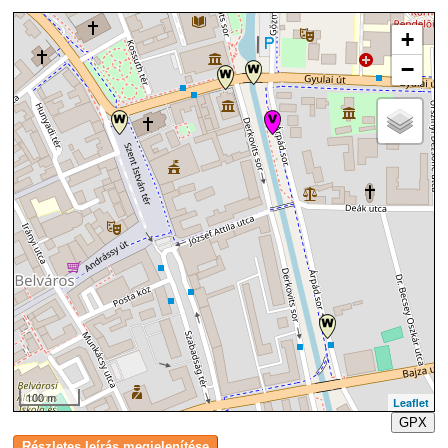
+
−
100 m
Leaflet
GPX