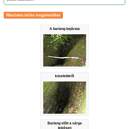
A barlang bejárata
közelebbről
Barlang előtt a sárga
jelzésen