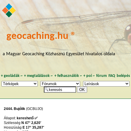
geocaching.hu ®
a Magyar Geocaching Közhasznú Egyesület hivatalos oldala
+
geoládák
~
+
megtalálások
~
+
felhasználók
~
+
poi
~
fórum
FAQ
belépés
2444. Bujólik
(GCBUJO)
Állapot:
kereshető ✅
Szélesség
N 47° 2,620'
Hosszúság
E 17° 35,287'