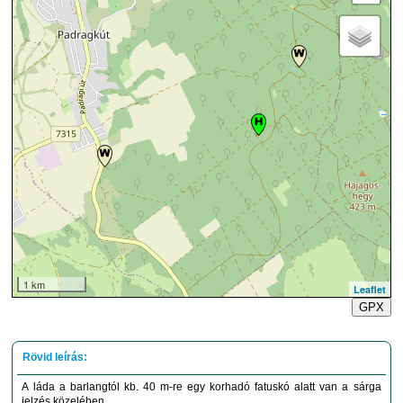
1 km
Leaflet
GPX
A láda a barlangtól kb. 40 m-re egy korhadó fatuskó alatt van a sárga
jelzés közelében.