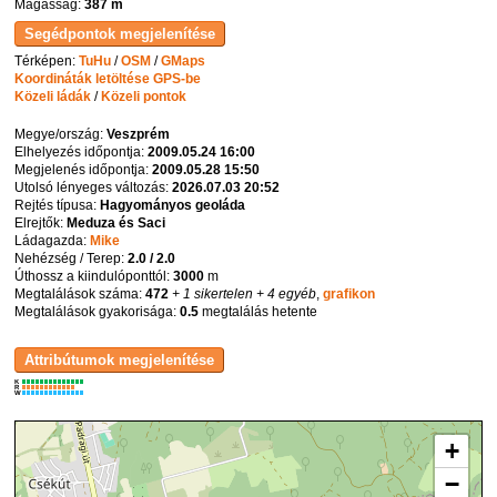
Magasság:
387 m
Térképen:
TuHu
/
OSM
/
GMaps
Koordináták letöltése GPS-be
Közeli ládák
/
Közeli pontok
Megye/ország:
Veszprém
Elhelyezés időpontja:
2009.05.24 16:00
Megjelenés időpontja:
2009.05.28 15:50
Utolsó lényeges változás:
2026.07.03 20:52
Rejtés típusa:
Hagyományos geoláda
Elrejtők:
Meduza és Saci
Ládagazda:
Mike
Nehézség / Terep:
2.0 / 2.0
Úthossz a kiindulóponttól:
3000
m
Megtalálások száma:
472
+ 1 sikertelen
+ 4 egyéb
,
grafikon
Megtalálások gyakorisága:
0.5
megtalálás hetente
K
R
W
+
−