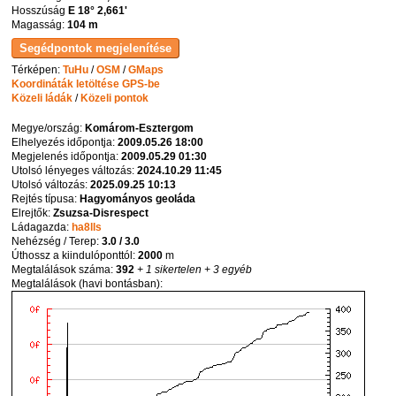
Hosszúság
E 18° 2,661'
Magasság:
104 m
Térképen:
TuHu
/
OSM
/
GMaps
Koordináták letöltése GPS-be
Közeli ládák
/
Közeli pontok
Megye/ország:
Komárom-Esztergom
Elhelyezés időpontja:
2009.05.26 18:00
Megjelenés időpontja:
2009.05.29 01:30
Utolsó lényeges változás:
2024.10.29 11:45
Utolsó változás:
2025.09.25 10:13
Rejtés típusa:
Hagyományos geoláda
Elrejtők:
Zsuzsa-Disrespect
Ládagazda:
ha8lls
Nehézség / Terep:
3.0 / 3.0
Úthossz a kiindulóponttól:
2000
m
Megtalálások száma:
392
+ 1 sikertelen
+ 3 egyéb
Megtalálások (havi bontásban):