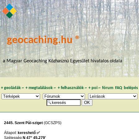
geocaching.hu ®
a Magyar Geocaching Közhasznú Egyesület hivatalos oldala
+
geoládák
~
+
megtalálások
~
+
felhasználók
~
+
poi
~
fórum
FAQ
belépés
2445. Szent Pál-sziget
(GCSZPS)
Állapot:
kereshető ✅
Szélesség
N 47° 45,279'