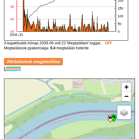
A legaktívabb hónap 2009-06 volt 23 'Megtaláltam' loggal,
OFF
Megtalálások gyakorisága:
0.4
megtalálás hetente
K
R
W
+
−