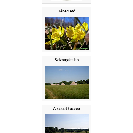
Téltemető
Szivattyútelep
A sziget közepe