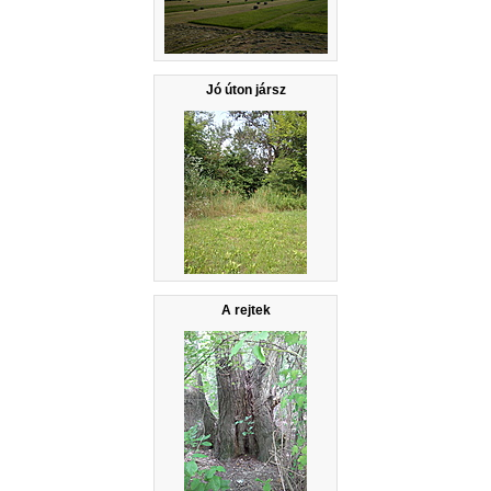
Jó úton jársz
A rejtek