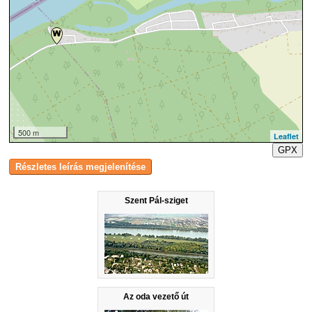
500 m
Leaflet
GPX
Szent Pál-sziget
Az oda vezető út