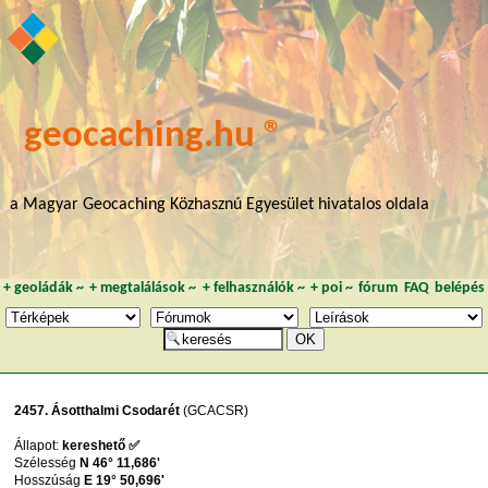
geocaching.hu ®
a Magyar Geocaching Közhasznú Egyesület hivatalos oldala
+
geoládák
~
+
megtalálások
~
+
felhasználók
~
+
poi
~
fórum
FAQ
belépés
2457. Ásotthalmi Csodarét
(GCACSR)
Állapot:
kereshető ✅
Szélesség
N 46° 11,686'
Hosszúság
E 19° 50,696'