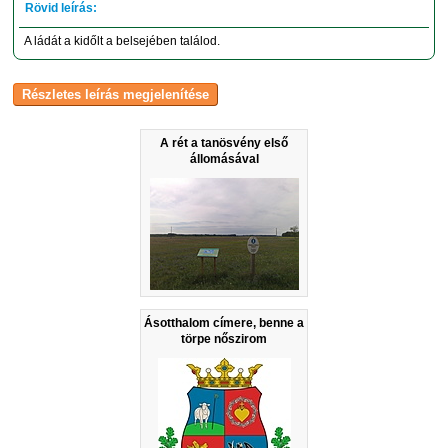
A ládát a kidőlt a belsejében találod.
A rét a tanösvény első
állomásával
Ásotthalom címere, benne a
törpe nőszirom