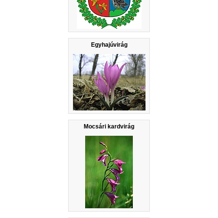
Egyhajúvirág
Mocsári kardvirág