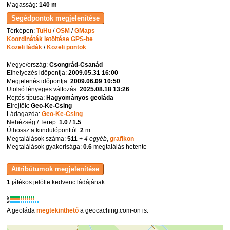
Magasság:
140 m
Térképen:
TuHu
/
OSM
/
GMaps
Koordináták letöltése GPS-be
Közeli ládák
/
Közeli pontok
Megye/ország:
Csongrád-Csanád
Elhelyezés időpontja:
2009.05.31 16:00
Megjelenés időpontja:
2009.06.09 10:50
Utolsó lényeges változás:
2025.08.18 13:26
Rejtés típusa:
Hagyományos geoláda
Elrejtők:
Geo-Ke-Csing
Ládagazda:
Geo-Ke-Csing
Nehézség / Terep:
1.0 / 1.5
Úthossz a kiindulóponttól:
2
m
Megtalálások száma:
511
+ 4 egyéb
,
grafikon
Megtalálások gyakorisága:
0.6
megtalálás hetente
1
játékos jelölte kedvenc ládájának
K
R
W
A geoláda
megtekinthető
a geocaching.com-on is.