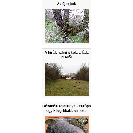
Az új rejtek
A királyhalmi iskola a láda
mellől
Délvidéki földikutya - Európa
egyik legritkább emlőse