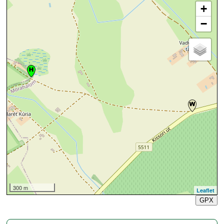
+
−
300 m
Leaflet
GPX