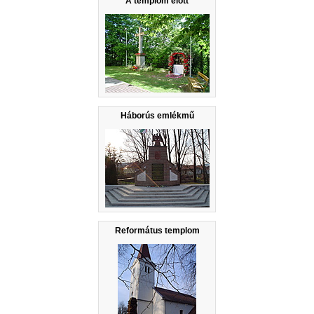
A templom előtt
Háborús emlékmű
Református templom