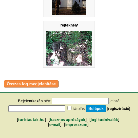
rejtekhely
Bejelentkezés
név:
jelszó:
tárolás
[
regisztráció
]
[
turistautak.hu
] [
hasznos apróságok
] [
jogi tudnivalók
]
[
e-mail
] [
impresszum
]