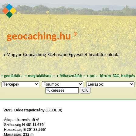
geocaching.hu ®
a Magyar Geocaching Közhasznú Egyesület hivatalos oldala
+
geoládák
~
+
megtalálások
~
+
felhasználók
~
+
poi
~
fórum
FAQ
belépés
2695. Dédestapolcsány
(GCDEDI)
Állapot:
kereshető ✅
Szélesség
N 48° 11,679'
Hosszúság
E 20° 28,555'
Magasság:
232 m