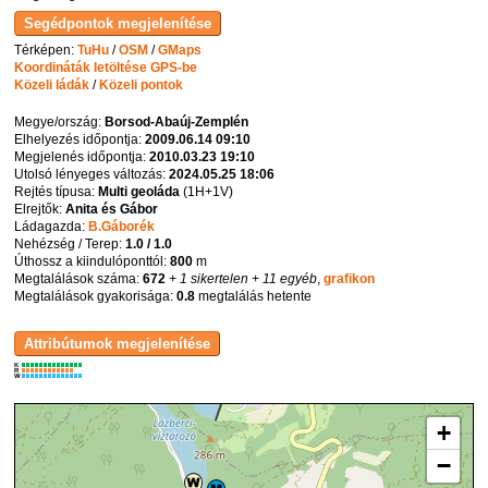
Térképen:
TuHu
/
OSM
/
GMaps
Koordináták letöltése GPS-be
Közeli ládák
/
Közeli pontok
Megye/ország:
Borsod-Abaúj-Zemplén
Elhelyezés időpontja:
2009.06.14 09:10
Megjelenés időpontja:
2010.03.23 19:10
Utolsó lényeges változás:
2024.05.25 18:06
Rejtés típusa:
Multi geoláda
(
1H+1V
)
Elrejtők:
Anita és Gábor
Ládagazda:
B.Gáborék
Nehézség / Terep:
1.0 / 1.0
Úthossz a kiindulóponttól:
800
m
Megtalálások száma:
672
+ 1 sikertelen
+ 11 egyéb
,
grafikon
Megtalálások gyakorisága:
0.8
megtalálás hetente
K
R
W
+
−