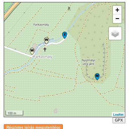
+
−
100 m
Leaflet
GPX