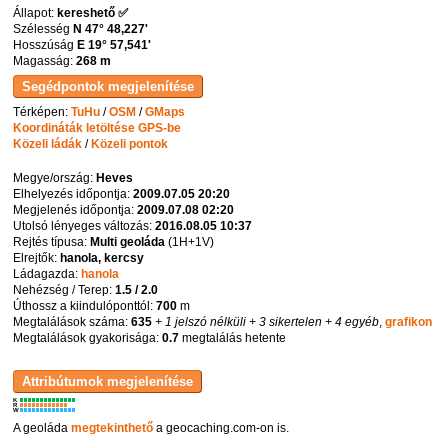
Állapot:
kereshető ✅
Szélesség
N 47° 48,227'
Hosszúság
E 19° 57,541'
Magasság:
268 m
Térképen:
TuHu
/
OSM
/
GMaps
Koordináták letöltése GPS-be
Közeli ládák
/
Közeli pontok
Megye/ország:
Heves
Elhelyezés időpontja:
2009.07.05 20:20
Megjelenés időpontja:
2009.07.08 02:20
Utolsó lényeges változás:
2016.08.05 10:37
Rejtés típusa:
Multi geoláda
(
1H+1V
)
Elrejtők:
hanola, kercsy
Ládagazda:
hanola
Nehézség / Terep:
1.5 / 2.0
Úthossz a kiindulóponttól:
700
m
Megtalálások száma:
635
+ 1 jelszó nélküli
+ 3 sikertelen
+ 4 egyéb
,
grafikon
Megtalálások gyakorisága:
0.7
megtalálás hetente
K
R
W
A geoláda
megtekinthető
a geocaching.com-on is.