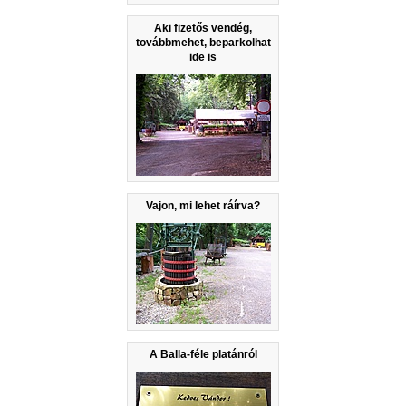
Aki fizetős vendég,
továbbmehet, beparkolhat
ide is
Vajon, mi lehet ráírva?
A Balla-féle platánról