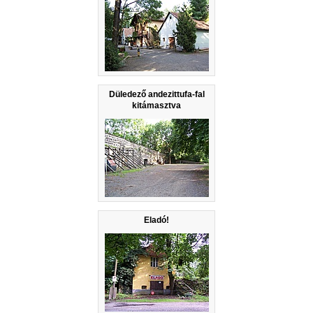
Düledező andezittufa-fal
kitámasztva
Eladó!