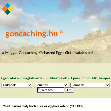
geocaching.hu ®
a Magyar Geocaching Közhasznú Egyesület hivatalos oldala
+
geoládák
~
+
megtalálások
~
+
felhasználók
~
+
poi
~
fórum
FAQ
belépés
2490. Farkasmály borfalu és az egykori kőfejtő
(GCFBOR)