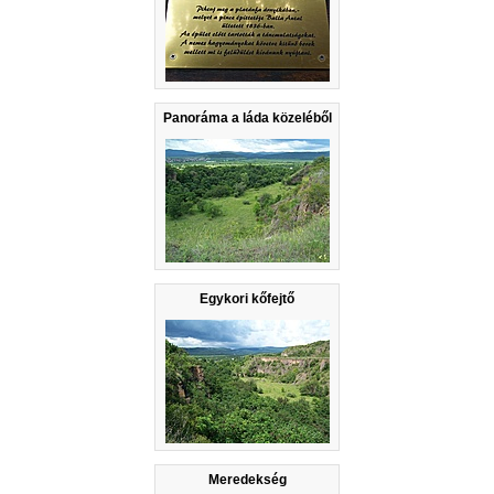
Panoráma a láda közeléből
Egykori kőfejtő
Meredekség