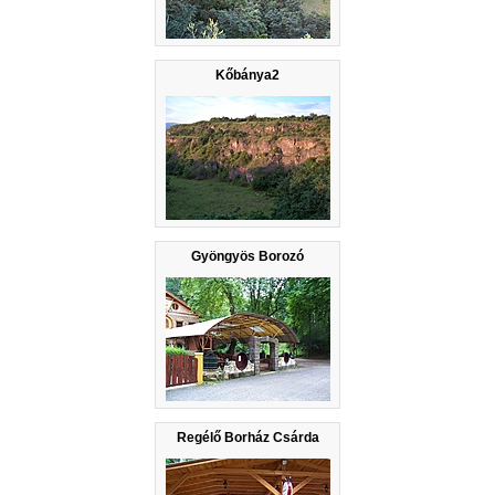
Kőbánya2
Gyöngyös Borozó
Regélő Borház Csárda