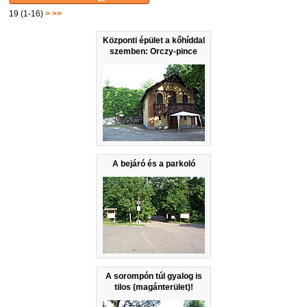
19 (1-16)
>
>>
Központi épület a kőhíddal
szemben: Orczy-pince
A bejáró és a parkoló
A sorompón túl gyalog is
tilos (magánterület)!