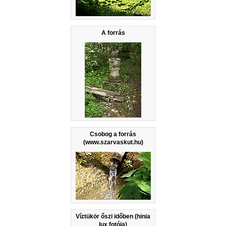
A forrás
Csobog a forrás
(www.szarvaskut.hu)
Víztükör őszi időben (hinia
lux fotója)