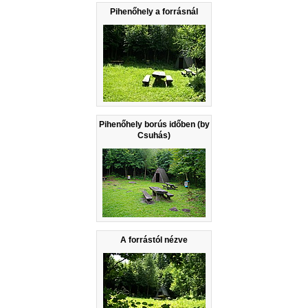
Pihenőhely a forrásnál
Pihenőhely borús időben (by
Csuhás)
A forrástól nézve