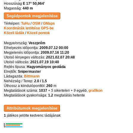
Hosszúság
E 17° 50,964'
Magasság:
440 m
Térképen:
TuHu
/
OSM
/
GMaps
Koordináták letöltése GPS-be
Közeli ládák
/
Közeli pontok
Megye/ország:
Veszprém
Elhelyezés időpontja:
2009.07.12 00:00
Megjelenés időpontja:
2009.07.16 11:20
Utolsó lényeges változás:
2021.02.07 20:48
Utolsó változás:
2021.07.19 10:40
Rejtés típusa:
Hagyományos geoláda
Elrejtők:
Snipermaster
Ládagazda:
Bittmann
Nehézség / Terep:
2.0 / 1.5
Úthossz a kiindulóponttól:
260
m
Megtalálások száma:
1037
+ 5 sikertelen
+ 9 egyéb
,
grafikon
Megtalálások gyakorisága:
1.2
megtalálás hetente
1
játékos jelölte kedvenc ládájának
K
R
W