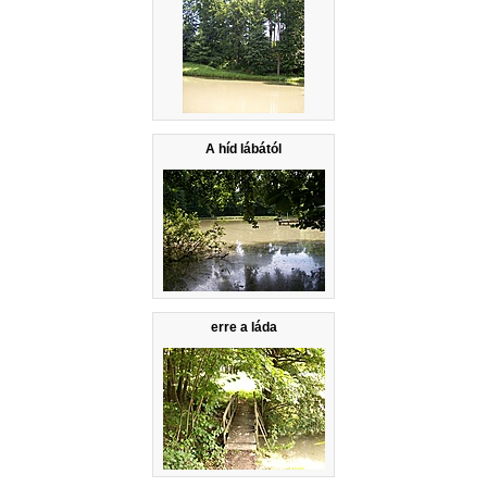
A híd lábától
erre a láda