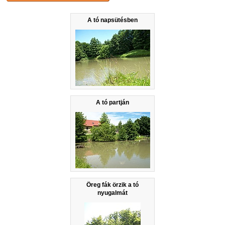
A tó napsütésben
A tó partján
Öreg fák örzik a tó
nyugalmát