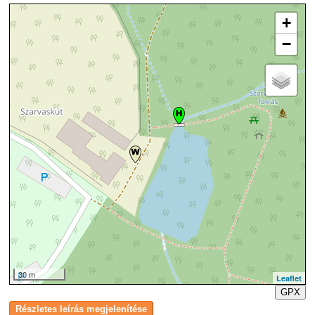
+
−
30 m
Leaflet
GPX