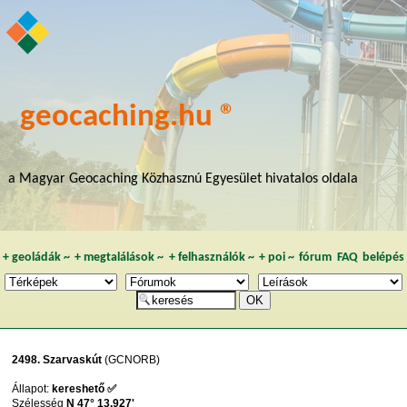
geocaching.hu ®
a Magyar Geocaching Közhasznú Egyesület hivatalos oldala
+
geoládák
~
+
megtalálások
~
+
felhasználók
~
+
poi
~
fórum
FAQ
belépés
2498. Szarvaskút
(GCNORB)
Állapot:
kereshető ✅
Szélesség
N 47° 13,927'