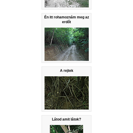
Én itt rohamoznám meg az
erdőt
A rejtek
Látod amit látok?