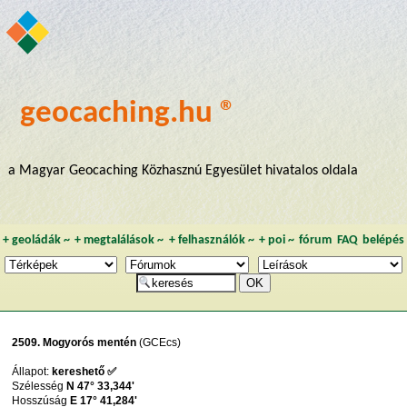
geocaching.hu ®
a Magyar Geocaching Közhasznú Egyesület hivatalos oldala
+
geoládák
~
+
megtalálások
~
+
felhasználók
~
+
poi
~
fórum
FAQ
belépés
2509. Mogyorós mentén
(GCEcs)
Állapot:
kereshető ✅
Szélesség
N 47° 33,344'
Hosszúság
E 17° 41,284'