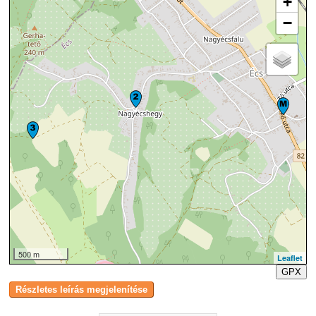
+
−
500 m
Leaflet
GPX