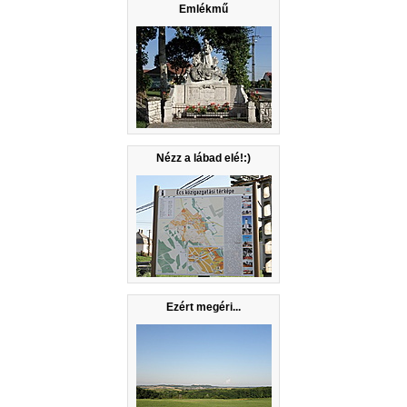
Emlékmű
Nézz a lábad elé!:)
Ezért megéri...