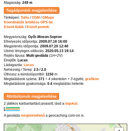
Magasság:
249 m
Térképen:
TuHu
/
OSM
/
GMaps
Koordináták letöltése GPS-be
Közeli ládák
/
Közeli pontok
Megye/ország:
Győr-Moson-Sopron
Elhelyezés időpontja:
2009.07.16 16:00
Megjelenés időpontja:
2009.07.20 12:40
Utolsó lényeges változás:
2020.05.13 19:14
Rejtés típusa:
Multi geoláda
(
1H+2V
)
Elrejtők:
Lucas
Ládagazda:
Lucas
Nehézség / Terep:
2.5 / 2.0
Úthossz a kiindulóponttól:
1150
m
Megtalálások száma:
371
+ 4 sikertelen
+ 3 egyéb
,
grafikon
Megtalálások gyakorisága:
0.4
megtalálás hetente
2 játékos karbantartást javasolt; lásd a
logokat
.
K
R
W
A geoláda
megtekinthető
a geocaching.com-on is.