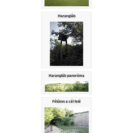
Harangláb
Harangláb panoráma
Félúton a cél felé