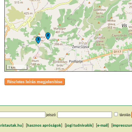
1 km
jelszó:
tárolás
uristautak.hu
] [
hasznos apróságok
] [
jogi tudnivalók
] [
e-mail
] [
impresszu