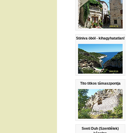
Stiniva öböl - kihagyhatatlan!
Tito titkos támaszpontja
Sveti Duh (Szentlélek)