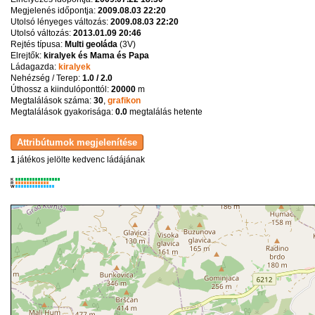
Megjelenés időpontja:
2009.08.03 22:20
Utolsó lényeges változás:
2009.08.03 22:20
Utolsó változás:
2013.01.09 20:46
Rejtés típusa:
Multi geoláda
(
3V
)
Elrejtők:
kiralyek és Mama és Papa
Ládagazda:
kiralyek
Nehézség / Terep:
1.0 / 2.0
Úthossz a kiindulóponttól:
20000
m
Megtalálások száma:
30
,
grafikon
Megtalálások gyakorisága:
0.0
megtalálás hetente
1
játékos jelölte kedvenc ládájának
K
R
W