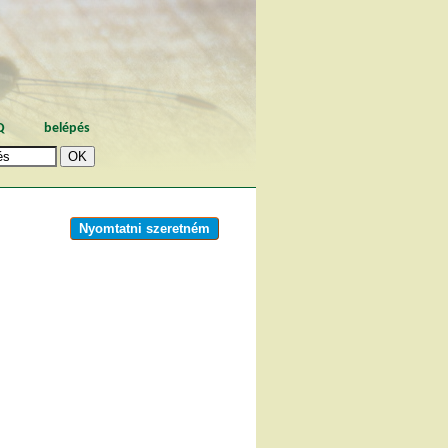
Q
belépés
Nyomtatni szeretném