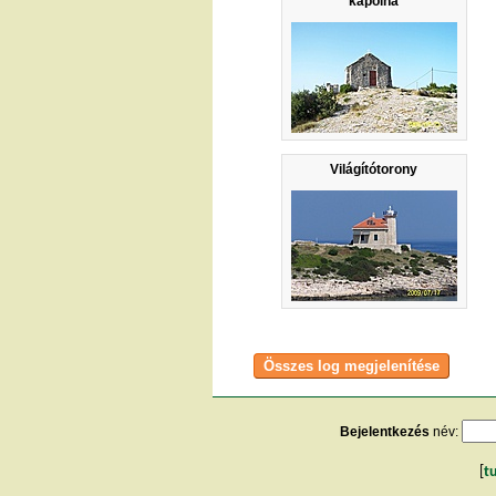
kápolna
Világítótorony
Bejelentkezés
név:
[
t