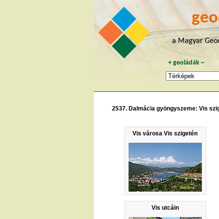
geo
a Magyar Geoc
+
geoládák
~
2537. Dalmácia gyöngyszeme: Vis szi
Vis városa Vis szigetén
Vis utcáin