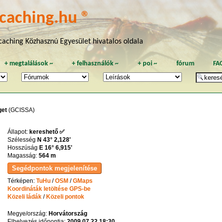
caching.hu ®
aching Közhasznú Egyesület hivatalos oldala
+
megtalálások
~
+
felhasználók
~
+
poi
~
fórum
FA
get
(GCISSA)
Állapot:
kereshető ✅
Szélesség
N 43° 2,128'
Hosszúság
E 16° 6,915'
Magasság:
564 m
Térképen:
TuHu
/
OSM
/
GMaps
Koordináták letöltése GPS-be
Közeli ládák
/
Közeli pontok
Megye/ország:
Horvátország
Elhelyezés időpontja:
2009.07.22 18:30