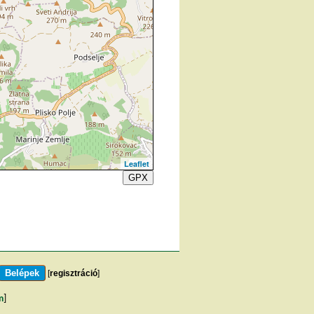
Leaflet
GPX
[
regisztráció
]
m
]