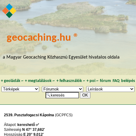
geocaching.hu ®
a Magyar Geocaching Közhasznú Egyesület hivatalos oldala
+
geoládák
~
+
megtalálások
~
+
felhasználók
~
+
poi
~
fórum
FAQ
belépés
2539. Pusztafogacsi Kápolna
(GCPFCS)
Állapot:
kereshető ✅
Szélesség
N 47° 37,682'
Hosszúság
E 20° 9,012'