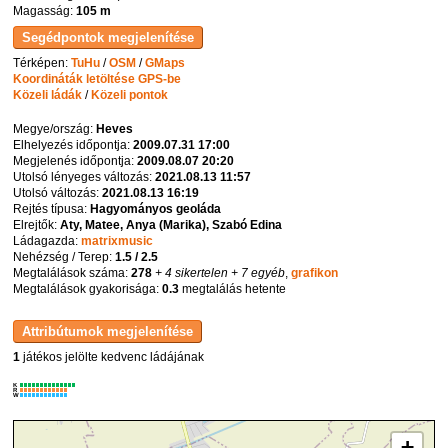
Magasság:
105 m
Térképen:
TuHu
/
OSM
/
GMaps
Koordináták letöltése GPS-be
Közeli ládák
/
Közeli pontok
Megye/ország:
Heves
Elhelyezés időpontja:
2009.07.31 17:00
Megjelenés időpontja:
2009.08.07 20:20
Utolsó lényeges változás:
2021.08.13 11:57
Utolsó változás:
2021.08.13 16:19
Rejtés típusa:
Hagyományos geoláda
Elrejtők:
Aty, Matee, Anya (Marika), Szabó Edina
Ládagazda:
matrixmusic
Nehézség / Terep:
1.5 / 2.5
Megtalálások száma:
278
+ 4 sikertelen
+ 7 egyéb
,
grafikon
Megtalálások gyakorisága:
0.3
megtalálás hetente
1
játékos jelölte kedvenc ládájának
K
R
W
+