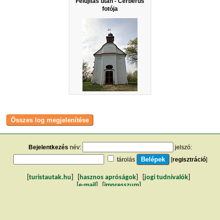
Felújítás után - Cerberus
fotója
Bejelentkezés
név:
jelszó:
tárolás
[
regisztráció
]
[
turistautak.hu
] [
hasznos apróságok
] [
jogi tudnivalók
]
[
e-mail
] [
impresszum
]