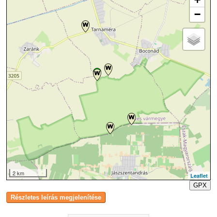
−
2 km
Leaflet
GPX