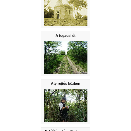
A fogacsi út
Aty rejtés közben