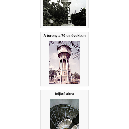
A torony a 70-es években
feljáró akna