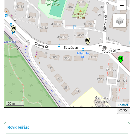
−
50 m
Leaflet
GPX