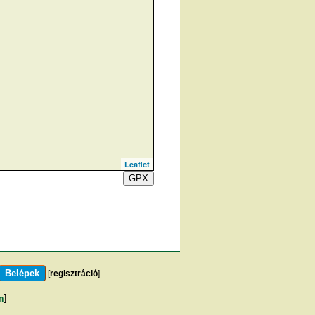
Leaflet
GPX
[
regisztráció
]
m
]