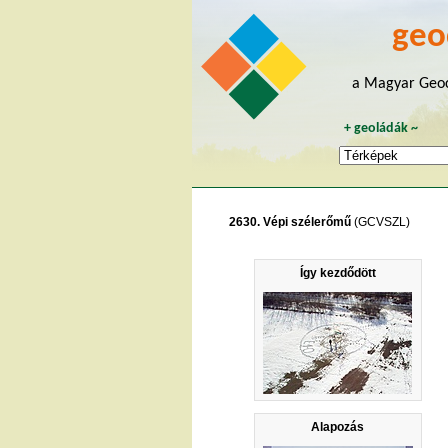
geo
a Magyar Geoc
+
geoládák
~
2630. Vépi szélerőmű
(GCVSZL)
Így kezdődött
Alapozás