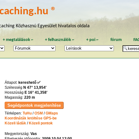
caching.hu ®
aching Közhasznú Egyesület hivatalos oldala
+
megtalálások
~
+
felhasználók
~
+
poi
~
fórum
FA
Állapot:
kereshető ✅
Szélesség
N 47° 13,954'
Hosszúság
E 16° 41,358'
Magasság:
220 m
Térképen:
TuHu
/
OSM
/
GMaps
Koordináták letöltése GPS-be
Közeli ládák
/
Közeli pontok
Megye/ország:
Vas
Elhelyezés időpontja:
2009.10.04 12:00