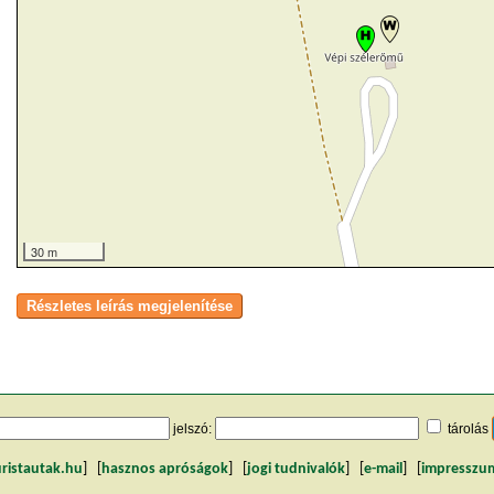
30 m
jelszó:
tárolás
uristautak.hu
] [
hasznos apróságok
] [
jogi tudnivalók
] [
e-mail
] [
impresszu