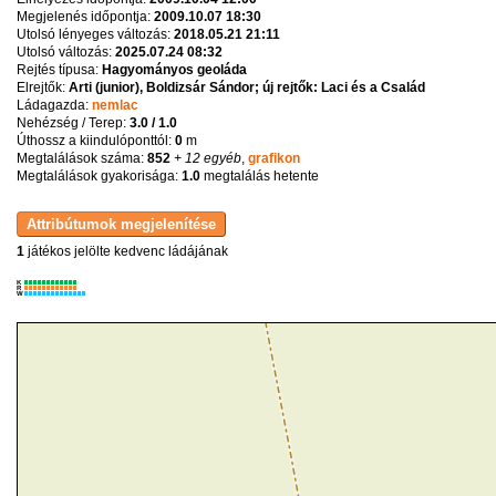
Megjelenés időpontja:
2009.10.07 18:30
Utolsó lényeges változás:
2018.05.21 21:11
Utolsó változás:
2025.07.24 08:32
Rejtés típusa:
Hagyományos geoláda
Elrejtők:
Arti (junior), Boldizsár Sándor; új rejtők: Laci és a Család
Ládagazda:
nemlac
Nehézség / Terep:
3.0 / 1.0
Úthossz a kiindulóponttól:
0
m
Megtalálások száma:
852
+ 12 egyéb
,
grafikon
Megtalálások gyakorisága:
1.0
megtalálás hetente
1
játékos jelölte kedvenc ládájának
K
R
W