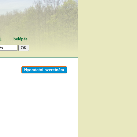
Q
belépés
Nyomtatni szeretném