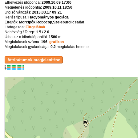
Elhelyezés időpontja:
2009.10.09 17:00
Megjelenés időpontja:
2009.10.11 18:50
Utolsó változás:
2013.03.17 09:21
Rejtés típusa:
Hagyományos geoláda
Elrejtők:
Morcipók,Robocop,Szeleburdi család
Ládagazda:
Fürgelábak
Nehézség / Terep:
1.5 / 2.0
Úthossz a kiindulóponttól:
1580
m
Megtalálások száma:
196
,
grafikon
Megtalálások gyakorisága:
0.2
megtalálás hetente
K
R
W