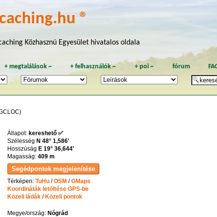
caching.hu ®
aching Közhasznú Egyesület hivatalos oldala
+
megtalálások
~
+
felhasználók
~
+
poi
~
fórum
FA
GCLOC)
Állapot:
kereshető ✅
Szélesség
N 48° 1,586'
Hosszúság
E 19° 36,644'
Magasság:
409 m
Térképen:
TuHu
/
OSM
/
GMaps
Koordináták letöltése GPS-be
Közeli ládák
/
Közeli pontok
Megye/ország:
Nógrád