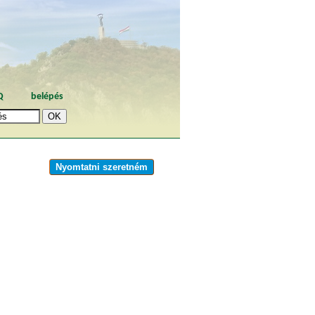
Q
belépés
Nyomtatni szeretném