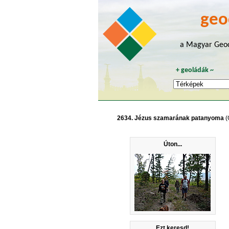
geo
a Magyar Geoc
+
geoládák
~
2634. Jézus szamarának patanyoma
(
Úton...
Ezt keresd!