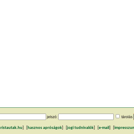
jelszó:
tárolás
uristautak.hu
] [
hasznos apróságok
] [
jogi tudnivalók
] [
e-mail
] [
impresszu