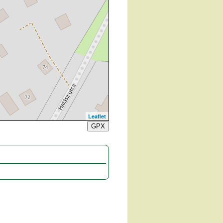
Leaflet
GPX