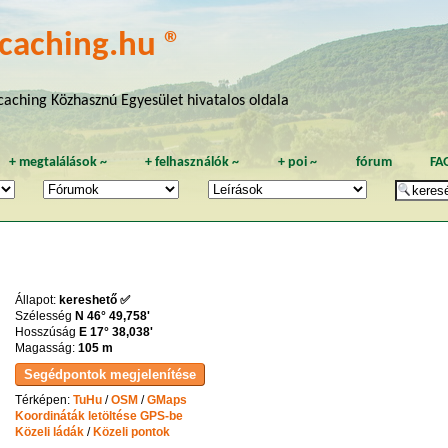
caching.hu ®
aching Közhasznú Egyesület hivatalos oldala
+
megtalálások
~
+
felhasználók
~
+
poi
~
fórum
FA
Állapot:
kereshető ✅
Szélesség
N 46° 49,758'
Hosszúság
E 17° 38,038'
Magasság:
105 m
Térképen:
TuHu
/
OSM
/
GMaps
Koordináták letöltése GPS-be
Közeli ládák
/
Közeli pontok