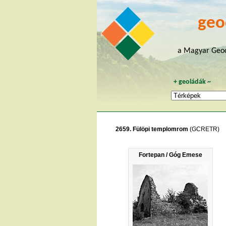
geo
a Magyar Geoc
+
geoládák
~
2659. Fülöpi templomrom
(GCRETR)
Fortepan / Góg Emese