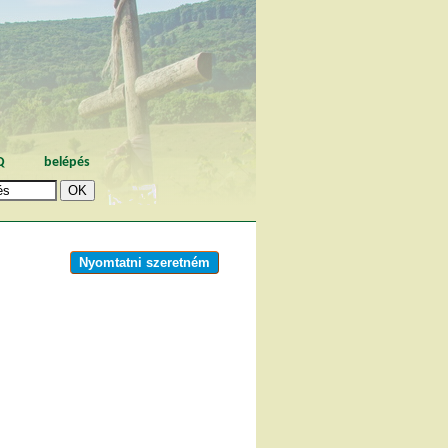
Q
belépés
Nyomtatni szeretném