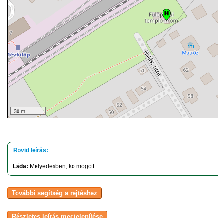
30 m
Láda:
Mélyedésben, kő mögött.