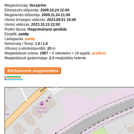
Megye/ország:
Veszprém
Elhelyezés időpontja:
2009.10.24 22:00
Megjelenés időpontja:
2009.11.24 21:00
Utolsó lényeges változás:
2023.09.01 19:40
Utolsó változás:
2023.10.15 22:00
Rejtés típusa:
Hagyományos geoláda
Elrejtők:
paidlp
Ládagazda:
paidlp
Nehézség / Terep:
1.0 / 1.0
Úthossz a kiindulóponttól:
20
m
Megtalálások száma:
1987
+ 6 sikertelen
+ 18 egyéb
,
grafikon
Megtalálások gyakorisága:
2.3
megtalálás hetente
K
R
W