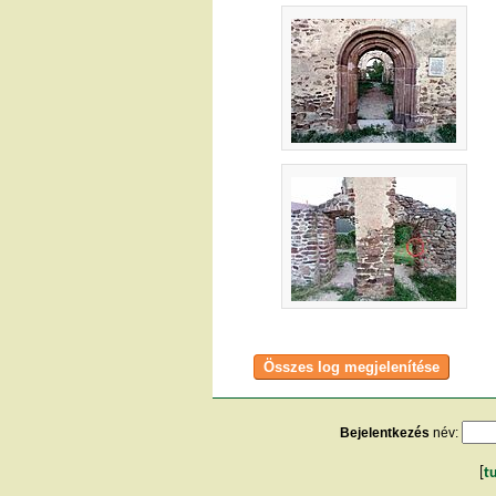
Bejelentkezés
név:
[
t