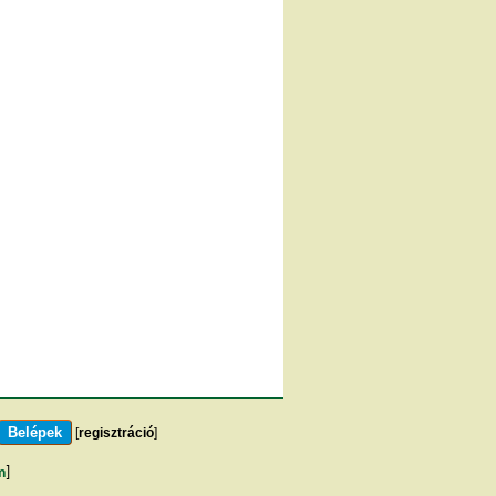
[
regisztráció
]
m
]