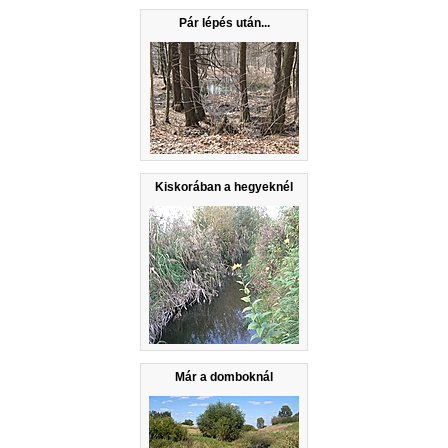
Pár lépés után...
Kiskorában a hegyeknél
Már a domboknál