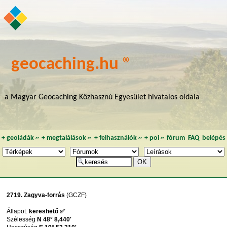
geocaching.hu ®
a Magyar Geocaching Közhasznú Egyesület hivatalos oldala
+
geoládák
~
+
megtalálások
~
+
felhasználók
~
+
poi
~
fórum
FAQ
belépés
2719. Zagyva-forrás
(GCZF)
Állapot:
kereshető ✅
Szélesség
N 48° 8,440'