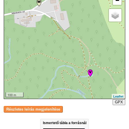
−
100 m
Leaflet
GPX
Ismertető tábla a forrásnál