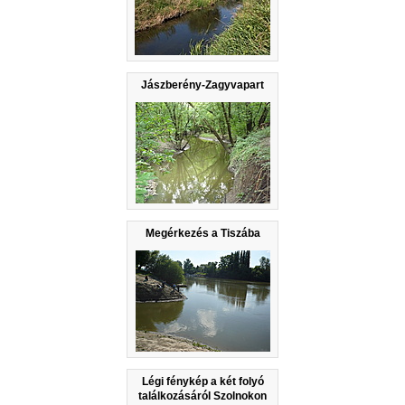
Jászberény-Zagyvapart
Megérkezés a Tiszába
Légi fénykép a két folyó
találkozásáról Szolnokon