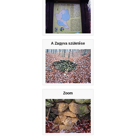
A Zagyva születése
Zoom