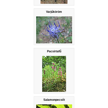
Varjúköröm
Pacsirtafű
Salamonpecsét