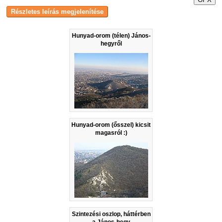
Hunyad-orom (télen) János-
hegyről
Hunyad-orom (ősszel) kicsit
magasról :)
Szintezési oszlop, háttérben
a János-hegy