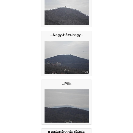
...Nagy-Hárs-hegy...
...Pilis
II.Világháborús lőállás