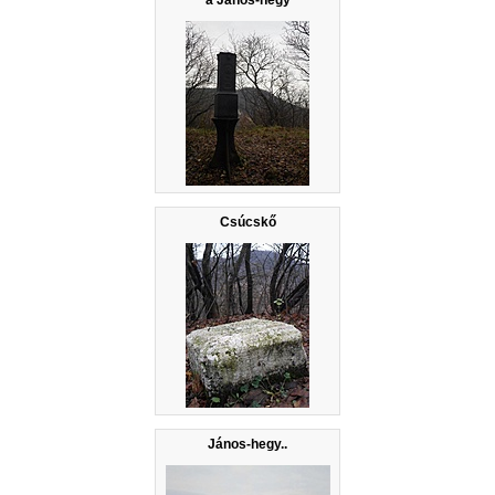
Csúcskő
János-hegy..