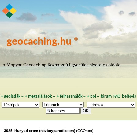
geocaching.hu ®
a Magyar Geocaching Közhasznú Egyesület hivatalos oldala
+
geoládák
~
+
megtalálások
~
+
felhasználók
~
+
poi
~
fórum
FAQ
belépés
3925. Hunyad-orom (növényparadicsom)
(GCOrom)