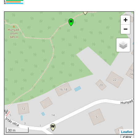
K
R
W
+
−
30 m
Leaflet
GPX