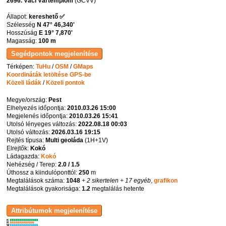
2696. Váci Vártemplom
(GCVV)
Állapot:
kereshető ✅
Szélesség
N 47° 46,340'
Hosszúság
E 19° 7,870'
Magasság:
100 m
Térképen:
TuHu
/
OSM
/
GMaps
Koordináták letöltése GPS-be
Közeli ládák
/
Közeli pontok
Megye/ország:
Pest
Elhelyezés időpontja:
2010.03.26 15:00
Megjelenés időpontja:
2010.03.26 15:41
Utolsó lényeges változás:
2022.08.18 00:03
Utolsó változás:
2026.03.16 19:15
Rejtés típusa:
Multi geoláda
(
1H+1V
)
Elrejtők:
Kokó
Ládagazda:
Kokó
Nehézség / Terep:
2.0 / 1.5
Úthossz a kiindulóponttól:
250
m
Megtalálások száma:
1048
+ 2 sikertelen
+ 17 egyéb
,
grafikon
Megtalálások gyakorisága:
1.2
megtalálás hetente
K
R
W