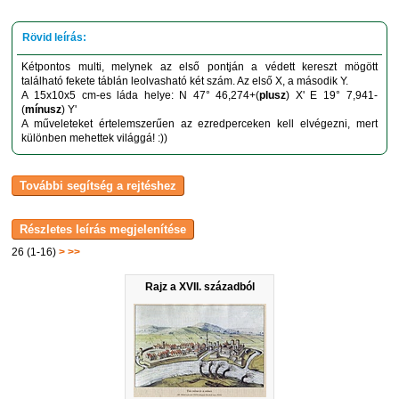
Kétpontos multi, melynek az első pontján a védett kereszt mögött
található fekete táblán leolvasható két szám. Az első X, a második Y.
A 15x10x5 cm-es láda helye: N 47° 46,274+(
plusz
) X' E 19° 7,941-
(
mínusz
) Y'
A műveleteket értelemszerűen az ezredperceken kell elvégezni, mert
különben mehettek világgá! :))
26 (1-16)
>
>>
Rajz a XVII. századból