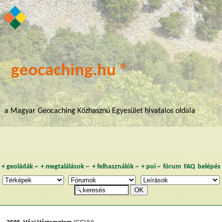
geocaching.hu ®
a Magyar Geocaching Közhasznú Egyesület hivatalos oldala
+
geoládák
~
+
megtalálások
~
+
felhasználók
~
+
poi
~
fórum
FAQ
belépés