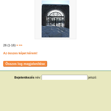
26 (1-16)
>
>>
Az összes képet kérem!
Bejelentkezés
név:
jelszó:
tárolás
[
regisztráció
]
[
turistautak.hu
] [
hasznos apróságok
] [
jogi tudnivalók
]
[
e-mail
] [
impresszum
]