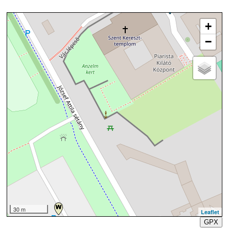
+
−
30 m
Leaflet
GPX