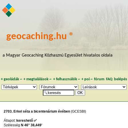
geocaching.hu ®
a Magyar Geocaching Közhasznú Egyesület hivatalos oldala
+
geoládák
~
+
megtalálások
~
+
felhasználók
~
+
poi
~
fórum
FAQ
belépés
2703. Erkel séta a bicentenárium évében
(GCESBI)
Állapot:
kereshető ✅
Szélesség
N 46° 38,449'