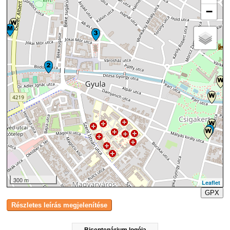
−
300 m
Leaflet
GPX
Bicentenárium logója