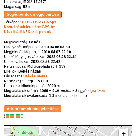
Hosszúság
E 21° 17,057'
Magasság:
92 m
Térképen:
TuHu
/
OSM
/
GMaps
Koordináták letöltése GPS-be
Közeli ládák
/
Közeli pontok
Megye/ország:
Békés
Elhelyezés időpontja:
2010.04.06 08:30
Megjelenés időpontja:
2010.04.07 22:10
Utolsó lényeges változás:
2022.08.28 22:34
Utolsó változás:
2022.08.28 22:42
Rejtés típusa:
Multi geoláda
(
1H+3V
)
Elrejtők:
Békés nádas
Ládagazda:
Békés nádas
Nehézség / Terep:
1.5 / 1.0
Úthossz a kiindulóponttól:
3000
m
Megtalálások száma:
1069
+ 6 sikertelen
+ 8 egyéb
,
grafikon
Megtalálások gyakorisága:
1.3
megtalálás hetente
K
R
W
+