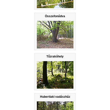
Összefonódva
Tűzrakóhely
Hubertlaki vadászház