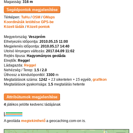
Magasság:
316 m
Térképen:
TuHu
/
OSM
/
GMaps
Koordináták letöltése GPS-be
Közeli ládák
/
Közeli pontok
Megye/ország:
Veszprém
Elhelyezés időpontja:
2010.05.15 11:00
Megjelenés időpontja:
2010.05.17 14:40
Utolsó lényeges változás:
2017.04.09 11:02
Rejtés típusa:
Hagyományos geoláda
Elrejtők:
Reggel
Ládagazda:
Reggel
Nehézség / Terep:
1.5 / 2.0
Úthossz a kiindulóponttól:
3300
m
Megtalálások száma:
1242
+ 13 sikertelen
+ 15 egyéb
,
grafikon
Megtalálások gyakorisága:
1.5
megtalálás hetente
4
játékos jelölte kedvenc ládájának
K
R
W
A geoláda
megtekinthető
a geocaching.com-on is.