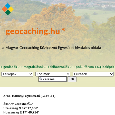
geocaching.hu ®
a Magyar Geocaching Közhasznú Egyesület hivatalos oldala
+
geoládák
~
+
megtalálások
~
+
felhasználók
~
+
poi
~
fórum
FAQ
belépés
2741. Bakonyi Gyilkos-tó
(GCBGYT)
Állapot:
kereshető ✅
Szélesség
N 47° 17,066'
Hosszúság
E 17° 40,714'