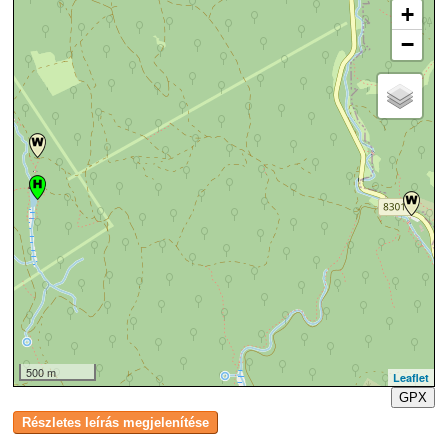
+
−
500 m
Leaflet
GPX