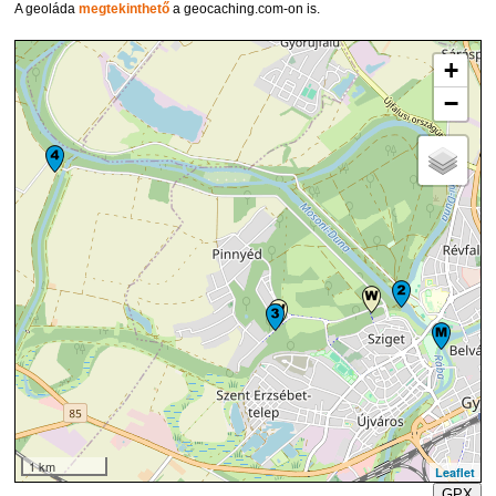
A geoláda
megtekinthető
a geocaching.com-on is.
+
−
1 km
Leaflet
GPX