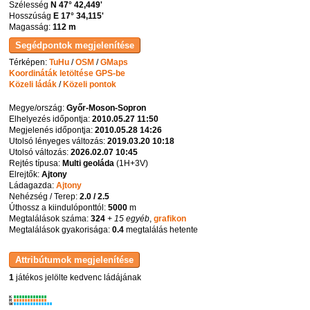
Szélesség
N 47° 42,449'
Hosszúság
E 17° 34,115'
Magasság:
112 m
Térképen:
TuHu
/
OSM
/
GMaps
Koordináták letöltése GPS-be
Közeli ládák
/
Közeli pontok
Megye/ország:
Győr-Moson-Sopron
Elhelyezés időpontja:
2010.05.27 11:50
Megjelenés időpontja:
2010.05.28 14:26
Utolsó lényeges változás:
2019.03.20 10:18
Utolsó változás:
2026.02.07 10:45
Rejtés típusa:
Multi geoláda
(
1H+3V
)
Elrejtők:
Ajtony
Ládagazda:
Ajtony
Nehézség / Terep:
2.0 / 2.5
Úthossz a kiindulóponttól:
5000
m
Megtalálások száma:
324
+ 15 egyéb
,
grafikon
Megtalálások gyakorisága:
0.4
megtalálás hetente
1
játékos jelölte kedvenc ládájának
K
R
W