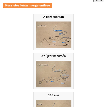
A középkorban
Az újkor kezdetén
100 éve