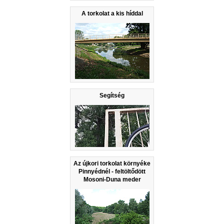
A torkolat a kis híddal
Segítség
Az újkori torkolat környéke
Pinnyédnél - feltöltődött
Mosoni-Duna meder