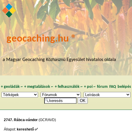
geocaching.hu ®
a Magyar Geocaching Közhasznú Egyesület hivatalos oldala
+
geoládák
~
+
megtalálások
~
+
felhasználók
~
+
poi
~
fórum
FAQ
belépés
2747. Rábca-vándor
(GCRAVD)
Állapot:
kereshető ✅