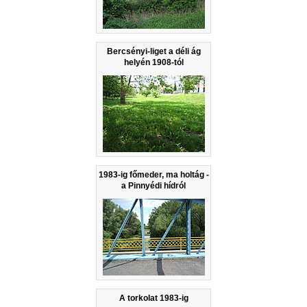
Bercsényi-liget a déli ág
helyén 1908-tól
1983-ig főmeder, ma holtág -
a Pinnyédi hídról
A torkolat 1983-ig