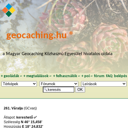
geocaching.hu ®
a Magyar Geocaching Közhasznú Egyesület hivatalos oldala
+
geoládák
~
+
megtalálások
~
+
felhasználók
~
+
poi
~
fórum
FAQ
belépés
261. Váralja
(GCvarj)
Állapot:
kereshető ✅
Szélesség
N 46° 15,458'
Hosszúság
E 18° 24,832'