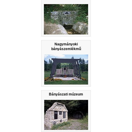
Nagymányoki
bányászemlékmű
Bányászati múzeum