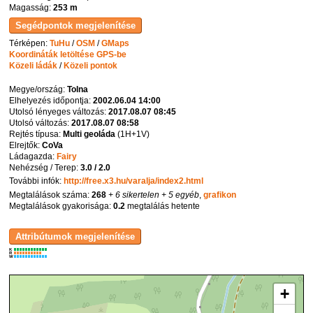
Magasság:
253 m
Térképen:
TuHu
/
OSM
/
GMaps
Koordináták letöltése GPS-be
Közeli ládák
/
Közeli pontok
Megye/ország:
Tolna
Elhelyezés időpontja:
2002.06.04 14:00
Utolsó lényeges változás:
2017.08.07 08:45
Utolsó változás:
2017.08.07 08:58
Rejtés típusa:
Multi geoláda
(
1H+1V
)
Elrejtők:
CoVa
Ládagazda:
Fairy
Nehézség / Terep:
3.0 / 2.0
További infók:
http://free.x3.hu/varalja/index2.html
Megtalálások száma:
268
+ 6 sikertelen
+ 5 egyéb
,
grafikon
Megtalálások gyakorisága:
0.2
megtalálás hetente
K
R
W
+