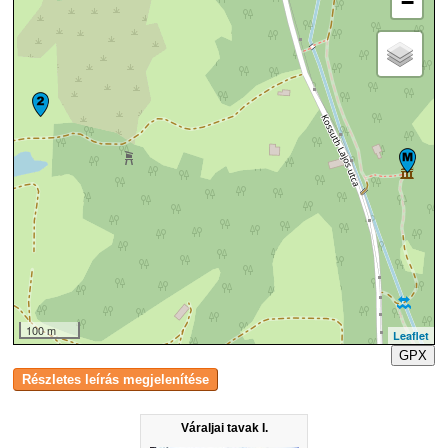
−
100 m
Leaflet
GPX
Váraljai tavak I.