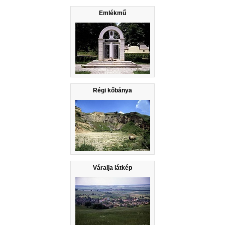
Emlékmű
Régi kőbánya
Váralja látkép