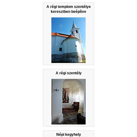
A régi templom szentélye
keresztben beépítve
A régi szentély
Népi kegyhely