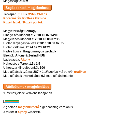
Magasság:
218 m
Térképen:
TuHu
/
OSM
/
GMaps
Koordináták letöltése GPS-be
Közeli ládák
/
Közeli pontok
Megye/ország:
Somogy
Elhelyezés időpontja:
2010.10.07 14:00
Megjelenés időpontja:
2010.10.08 07:35
Utolsó lényeges változás:
2010.10.08 07:35
Utolsó változás:
2024.09.23 10:21
Rejtés típusa:
Hagyományos geoláda
Elrejtők:
Ajtony & Zerind HUN
Ládagazda:
Ajtony
Nehézség / Terep:
1.5 / 1.5
Úthossz a kiindulóponttól:
100
m
Megtalálások száma:
287
+ 1 sikertelen
+ 1 egyéb
,
grafikon
Megtalálások gyakorisága:
0.3
megtalálás hetente
1
játékos jelölte kedvenc ládájának
K
R
W
A geoláda
megtekinthető
a geocaching.com-on is.
A fordítást
Ajtony
készítette.