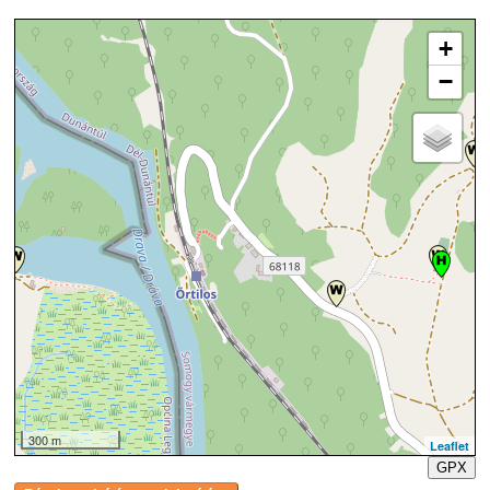
+
−
300 m
Leaflet
GPX