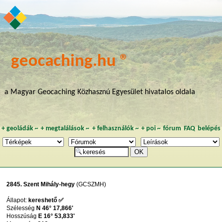
geocaching.hu ®
a Magyar Geocaching Közhasznú Egyesület hivatalos oldala
+
geoládák
~
+
megtalálások
~
+
felhasználók
~
+
poi
~
fórum
FAQ
belépés
2845. Szent Mihály-hegy
(GCSZMH)
Állapot:
kereshető ✅
Szélesség
N 46° 17,866'
Hosszúság
E 16° 53,833'