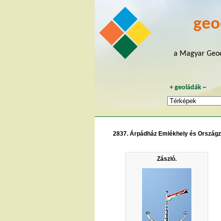
geo
a Magyar Geoc
+
geoládák
~
2837. Árpádház Emlékhely és Országz
Zászló.