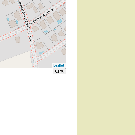
Leaflet
GPX