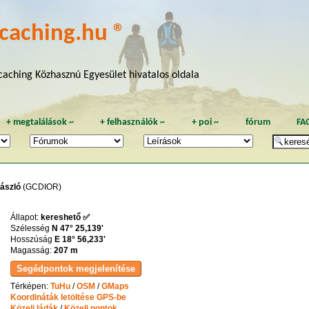
caching.hu ®
aching Közhasznú Egyesület hivatalos oldala
+
megtalálások
~
+
felhasználók
~
+
poi
~
fórum
FA
ászló
(GCDIOR)
Állapot:
kereshető ✅
Szélesség
N 47° 25,139'
Hosszúság
E 18° 56,233'
Magasság:
207 m
Térképen:
TuHu
/
OSM
/
GMaps
Koordináták letöltése GPS-be
Közeli ládák
/
Közeli pontok