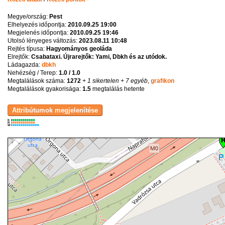
Megye/ország:
Pest
Elhelyezés időpontja:
2010.09.25 19:00
Megjelenés időpontja:
2010.09.25 19:46
Utolsó lényeges változás:
2023.08.11 10:48
Rejtés típusa:
Hagyományos geoláda
Elrejtők:
Csabataxi. Újrarejtők: Yami, Dbkh és az utódok.
Ládagazda:
dbkh
Nehézség / Terep:
1.0 / 1.0
Megtalálások száma:
1272
+ 1 sikertelen
+ 7 egyéb
,
grafikon
Megtalálások gyakorisága:
1.5
megtalálás hetente
K
R
W