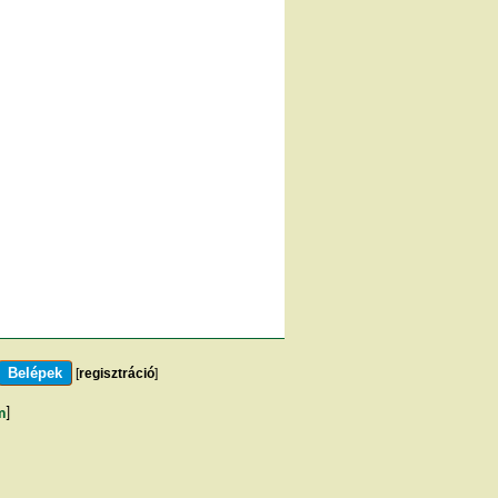
[
regisztráció
]
m
]