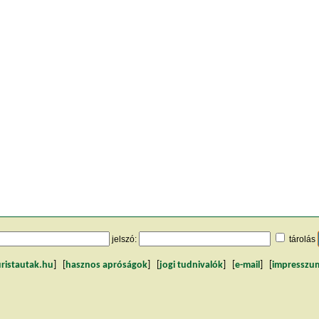
jelszó:
tárolás
uristautak.hu
] [
hasznos apróságok
] [
jogi tudnivalók
] [
e-mail
] [
impresszu