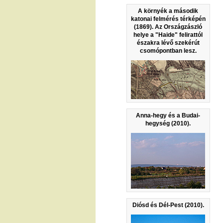
A környék a második
katonai felmérés térképén
(1869). Az Országzászló
helye a "Haide" felirattól
északra lévő szekérút
csomópontban lesz.
Anna-hegy és a Budai-
hegység (2010).
Diósd és Dél-Pest (2010).