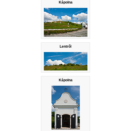
Kápolna
Lentről
Kápolna