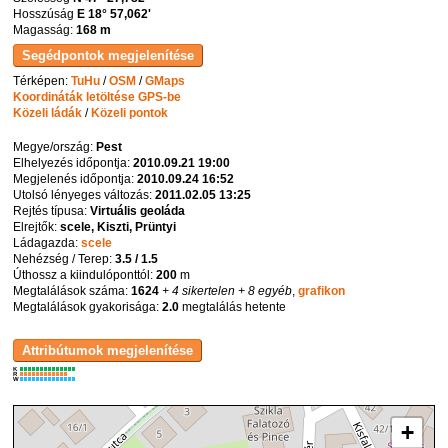
Hosszúság
E 18° 57,062'
Magasság:
168 m
Térképen:
TuHu
/
OSM
/
GMaps
Koordináták letöltése GPS-be
Közeli ládák
/
Közeli pontok
Megye/ország:
Pest
Elhelyezés időpontja:
2010.09.21 19:00
Megjelenés időpontja:
2010.09.24 16:52
Utolsó lényeges változás:
2011.02.05 13:25
Rejtés típusa:
Virtuális geoláda
Elrejtők:
scele, Kiszti, Prüntyi
Ládagazda:
scele
Nehézség / Terep:
3.5 / 1.5
Úthossz a kiindulóponttól:
200
m
Megtalálások száma:
1624
+ 4 sikertelen
+ 8 egyéb
,
grafikon
Megtalálások gyakorisága:
2.0
megtalálás hetente
K
R
W
+