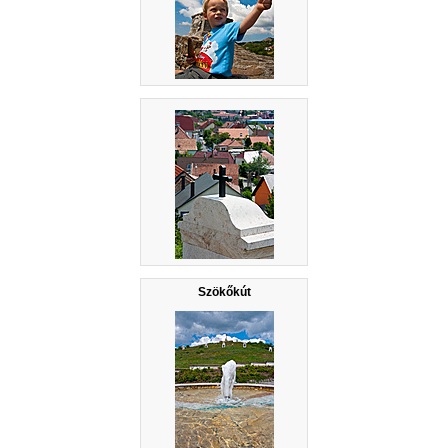
Szökőkút