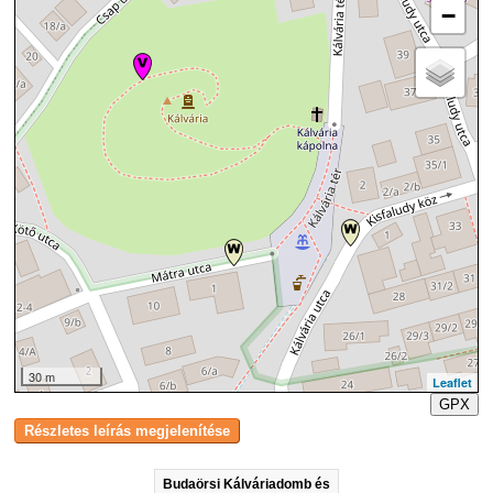
−
30 m
Leaflet
GPX
Budaörsi Kálváriadomb és