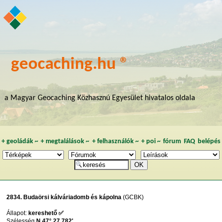
geocaching.hu ®
a Magyar Geocaching Közhasznú Egyesület hivatalos oldala
+
geoládák
~
+
megtalálások
~
+
felhasználók
~
+
poi
~
fórum
FAQ
belépés
2834. Budaörsi kálváriadomb és kápolna
(GCBK)
Állapot:
kereshető ✅
Szélesség
N 47° 27,782'