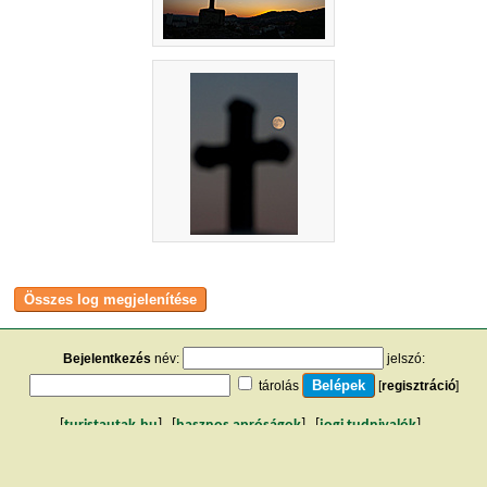
Bejelentkezés
név:
jelszó:
tárolás
[
regisztráció
]
[
turistautak.hu
] [
hasznos apróságok
] [
jogi tudnivalók
]
[
e-mail
] [
impresszum
]